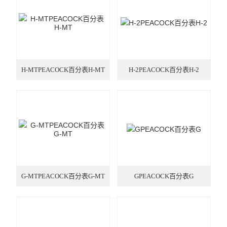
厂区设备
量具量仪
检测仪器
H-MTPEACOCK百分表H-MT
H-2PEACOCK百分表H-2
中村KANON
日本川崎CEDAR
劳保化工
五金工具
G-MTPEACOCK百分表G-MT
GPEACOCK百分表G
瑞士VETUS
德国cab