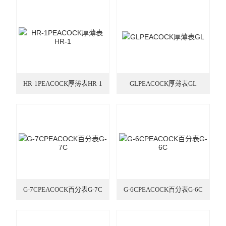
英国Torqueleader
仪器仪表
焊接拆焊
防静电产品
HR-1PEACOCK厚薄表HR-1
GLPEACOCK厚薄表GL
日本TOHNICHI
美国ITW Chemtronics
德国ERSA
美国OKi metcal
G-7CPEACOCK百分表G-7C
G-6CPEACOCK百分表G-6C
DAB无刷电动螺丝刀
电、气动工具