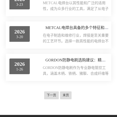
制在极小区间，不会出现温度骤升骤降的
METCAL电焊台以其性能和广泛的适用
日本HIOS
3-23
任务时的得力助手。本文将详细介绍ITW
问题。这样的稳定性既能避免温度过高烫
性，成为众多行业的工具，满足了从电子
吸锡线的工作原理、产品特点、规格选择
损精密...
制造到汽车维修等多个领域的需求：首
及操作规范。一、工作原理：毛细现象与
先，电焊台在电子制造行业中发挥着重要
热传导ITW吸锡线的核心工作原理基于物
作用。随着电子元件的不断微型化和集成
METCAL电焊台具备的多个特征和优点
理学中的毛细现象。它由多股极细的纯铜
2026
化，对焊接精度的要求越来越高。电焊台
丝精密编织而成，这种结构在内部形成了
在电子制造和维修行业，焊接是至关重要
3-20
采用先进的温控技术，能够实现快速加热
无数微...
的工艺环节。选择一款高性能的电焊台不
和精准调温，从而确保焊接过程中每个焊
仅能够提高工作效率，还能确保焊接质
点的质量和可靠性。这对于表面贴装技术
量。而METCAL电焊台因其性能和创新的
（SMT）等高精度焊接工艺尤为重要，能
技术，成为了行业内广受欢迎的选择。它
GORDON防静电刷选购建议：精准适配场景的静电管控选型指南
够有效避免因温度波动导致的焊接缺陷，
2026
所具备的多个特征和优点，使其在市场上
提高产品的整体合格率。此外，电焊台的
GORDON防静电刷作为专业静电管控工
1-26
脱颖而出，成为专业焊接人员和爱好者的
多种焊接头设计，使其能够灵活应对不同
具，涵盖木柄、铁柄、猪鬃、合成纤维等
理想工具。首先，METCAL电焊台以其出
类型电子元...
多元配置，选购需围绕材质性能、规格型
色的温度控制系统著称。焊接过程中，温
号、场景需求三大核心，兼顾静电消除效
度的稳定性对焊接质量至关重要。电焊台
率与清洁安全性，避免选型不当导致设备
采用先进的温控技术，能够实现快速的加
下一页
末页
损伤或静电防护失效。科学选购可大化发
热和精准的温度调节。这种高效的温控系
挥其性能优势，适配电子制造、汽车生
统确保焊接时不会因温度波动而影响焊点
产、精密仪器维护等多领域需求。1.优先
的质量...
核验导电材质参数，筑牢静电防护基础。