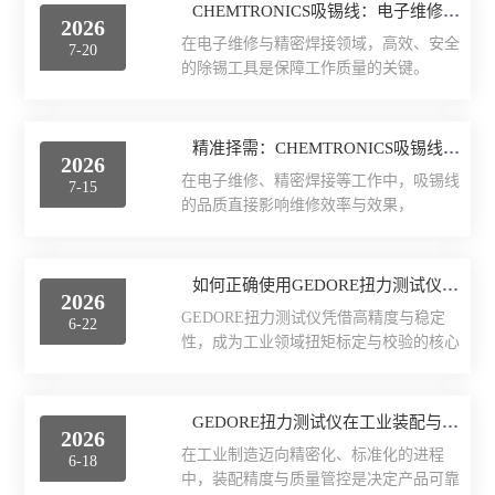
CHEMTRONICS吸锡线：电子维修的核心利器与多元应用场景
英国Torqueleader
2026
在电子维修与精密焊接领域，高效、安全
7-20
的除锡工具是保障工作质量的关键。
仪器仪表
CHEMTRONICS吸锡线凭借独特优势，成
为电子维修人员的核心利器，不仅大幅提
焊接拆焊
升工作效率，更以精准的除锡能力，守护
精准择需：CHEMTRONICS吸锡线选购全攻略
2026
电路板与元件安全，其应用场景覆盖电子
防静电产品
在电子维修、精密焊接等工作中，吸锡线
7-15
维修全流程，为行业发展提供有力支撑。
的品质直接影响维修效率与效果，
1.核心作用：高效除锡，守护电子维修核
日本TOHNICHI
CHEMTRONICS吸锡线凭借*成为行业优
心环节。CHEMTRONICS吸锡线的核心作
选。但面对不同型号、特性的产品，如何
用是精准去除多余焊锡，为电子元件拆
美国ITW Chemtronics
精准选购成为关键。这份选购指南，助你
如何正确使用GEDORE扭力测试仪进行扭矩标定与校验
焊、焊接修正提供关键支持。在元件拆焊
2026
锁定契合需求的吸锡线。
场景中，当需要拆卸芯片、电阻、电容等
GEDORE扭力测试仪凭借高精度与稳定
6-22
1.CHEMTRONICS吸锡线按焊点尺寸匹配
德国ERSA
元件时，它能有效吸除焊盘上的焊锡，
性，成为工业领域扭矩标定与校验的核心
线宽，让适配更精准。吸锡线的线宽直接
让...
工具。其操作的规范性直接决定测量精
决定其适用场景，选对线宽才能高效完成
美国OKi metcal
度，关乎设备可靠性与产品质量，需严格
吸锡工作。针对微电路、SMD器件的微小
遵循科学流程，确保每一环节精准可控。
GEDORE扭力测试仪在工业装配与质控中的关键应用
焊点，窄线宽的吸锡线是*选，其能精准
DAB无刷电动螺丝刀
2026
一、GEDORE扭力测试仪标定与校验前的
贴合微小焊盘，避免误触周边元件，实现
在工业制造迈向精密化、标准化的进程
6-18
核心准备操作前的准备是保障精度的基
精细化操作；对于常规小焊盘、中等尺寸
中，装配精度与质量管控是决定产品可靠
电、气动工具
础。首先要全面检查仪器状态，确认便携