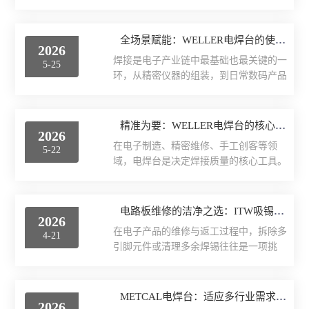
焊点，中等线...
性的核心命脉，而GEDORE扭力测试仪凭
式设备电池电量充足，台式设备电源连接
借德国精密制造底蕴，成为贯穿工业装配
厂区设备
稳固，屏幕显示无异常，确保设备处于正
全流程与质量管控体系的关键支撑，以精
全场景赋能：WELLER电焊台的使用意义
常工作状态。同时，必须精准匹配量程，
2026
准测量与稳定性能，为工业生产筑牢安全
被测扭矩需处于仪器量程的20%～80%区
量具量仪
焊接是电子产业链中最基础也最关键的一
5-25
防线。一、GEDORE扭力测试仪装配环
间，避免超载或进入低精度测量区，
环，从精密仪器的组装，到日常数码产品
节：以精准测量保障装配可靠性工业装配
GEDOR...
检测仪器
的维修，再到电子创客的创意落地，都离
的核心诉求是确保紧固件与关键部件的扭
不开稳定的焊接工具。作为焊接设备的代
矩合规，扭力测试仪在此环节发挥着不可
表，WELLER电焊台的价值远不止于完成
中村KANON
精准为要：WELLER电焊台的核心特征与突出优势
替代的校准与监测作用。在汽车制造领
2026
焊接动作，更在不同场景中承载着独特的
域，发动机螺丝、轮胎螺母等关键部件的
在电子制造、精密维修、手工创客等领
5-22
使用意义。1.在工业制造与精密生产领
日本川崎CEDAR
拧紧扭矩直接关乎整车安全，扭力测试仪
域，电焊台是决定焊接质量的核心工具。
域，WELLER电焊台是保障产品良率的核
凭借高重复...
WELLER电焊台凭借多年技术积累，打磨
心支撑。如今电子元器件不断向微型化、
劳保化工
出的产品特性精准匹配行业需求，成为众
集成化发展，5G通信设备、医疗电子、
多专业用户的选择。其核心特征与优势，
电路板维修的洁净之选：ITW吸锡线的原理解析与使用技巧
汽车电控等产品的元器件焊点间距往往极
2026
五金工具
主要体现在以下几个方面。首先是稳定可
小，对焊接精度的要求高。电焊台的稳定
在电子产品的维修与返工过程中，拆除多
4-21
靠的温控性能。不同于普通焊台的开环加
温控能保证每个焊点都饱满光滑，不会出
引脚元件或清理多余焊锡往往是一项挑
热逻辑，WELLER电焊台采用先进的闭环
瑞士VETUS
现虚...
战。ITW（IllinoisToolWorks）旗下的
温控设计，可实时监测烙铁头的实际工作
Chemtronics品牌推出的Soder-Wick系列吸
温度，动态调整加热功率，哪怕是长时间
德国cab
锡线，凭借其精密的编织工艺和优化的助
METCAL电焊台：适应多行业需求的焊接利器
连续作业或间歇式焊接，温度波动也被控
2026
焊剂配方，成为了众多技术人员处理拆焊