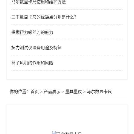
马尔数显卡尺使用和维护方法
带表高度尺
卡尺/千分尺
三丰数显卡尺的优缺点分别是什么？
水平尺
探索扭力螺丝刀的魅力
测量台
扭力测试仪设备用途及特征
角度尺
离子风机的作用和风险
螺纹环规
塞规
你的位置：
首页
>
产品展示
>
量具量仪
>
马尔数显卡尺
量块
塞尺
磁性支架