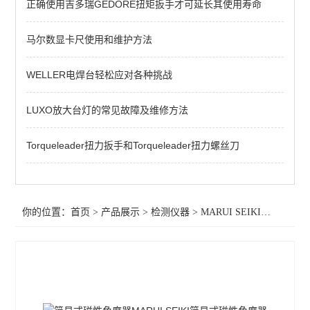
正确使用吉多瑞GEDORE扭矩扳手才可延长其使用寿命
KANETEC高斯计
SIMCO测试仪
马尔数显卡尺使用和维护方法
日本三丰千分表
WELLER电焊台轻松应对各种挑战
MITUTOYO三丰
LUXO放大台灯的常见故障及维修方法
TESA瑞士
Torqueleader扭力扳手和Torqueleader扭力螺丝刀
SIMCO SSD
SIMCO KANETEC
你的位置：
首页
>
产品展示
>
检测仪器
>
MARUI SEIKI丸井计器
LINE莱茵
PEACOCK尾崎
ASKER