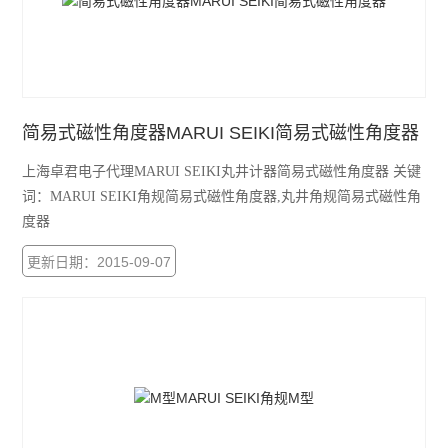
TECLOCK得乐
RIKEN理研
MARUI SEIKI丸井计器
简易式磁性角度器MARUI SEIKI简易式磁性角度器
VERTEX中国台湾
上海卓君电子代理MARUI SEIKI丸井计器简易式磁性角度器 关键
MEYER美国
词：MARUI SEIKI角规简易式磁性角度器,丸井角规简易式磁性角
度器
SK新泻
更新日期：2015-09-07
ELSEN爱森
佐藤SATO
必佳PEAK
瑞士TETKO
横河YOKOGAWA