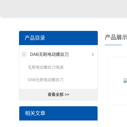
产品展
产品目录
DAB无刷电动螺丝刀
无刷电动螺丝刀电源
DAB无刷电动螺丝刀
查看全部 >>
相关文章