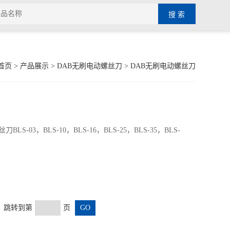
首页
>
产品展示
>
DAB无刷电动螺丝刀
>
DAB无刷电动螺丝刀
03，BLS-10，BLS-16，BLS-25，BLS-35，BLS-
页 跳转到第
页