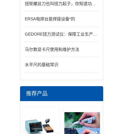
扭矩螺丝刀也叫扭力起子，你知道功能原理吗？
ERSA电焊台是焊接设备*的
GEDORE扭力测试仪：保障工业生产质量的利器
马尔数显卡尺使用和维护方法
水平尺的基础常识
推荐产品