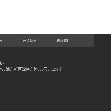
言
在线商铺
联系我们
|
|
地址：
海市浦东新区沈梅东路300号3-1201室