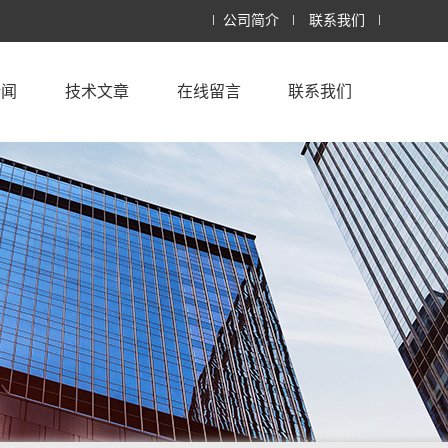
公司简介
联系我们
新闻
技术文章
在线留言
联系我们