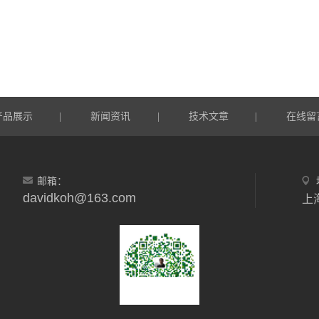
产品展示
新闻资讯
技术文章
在线留
|
|
|
邮箱：
davidkoh@163.com
上