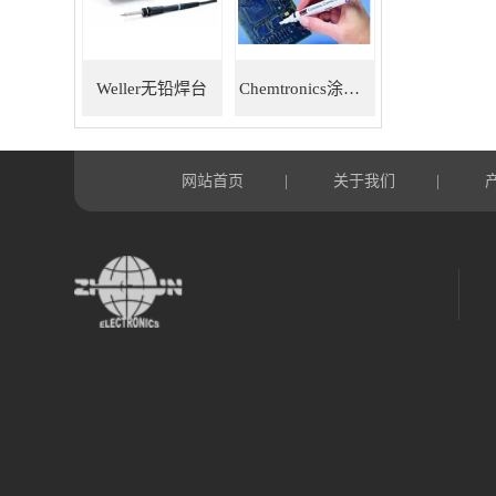
Weller无铅焊台
Chemtronics涂层笔
网站首页
关于我们
|
|