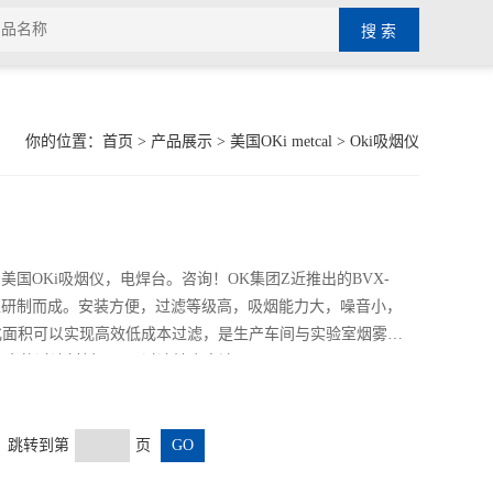
你的位置：
首页
>
产品展示
>
美国OKi metcal
>
Oki吸烟仪
售美国OKi吸烟仪，电焊台。咨询！OK集团Z近推出的BVX-
基础上研制而成。安装方便，过滤等级高，吸烟能力大，噪音小，
化面积可以实现高效低成本过滤，是生产车间与实验室烟雾净
全的过滤材料(HEPA过滤精度高达99.95%)。
页 跳转到第
页