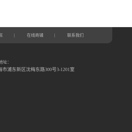
言
在线商铺
联系我们
|
|
地址：
海市浦东新区沈梅东路300号3-1201室