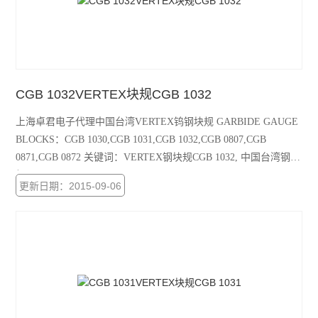
TECLOCK得乐
RIKEN理研
MARUI SEIKI丸井计器
CGB 1032VERTEX块规CGB 1032
VERTEX中国台湾
上海卓君电子代理中国台湾VERTEX钨钢块规 GARBIDE GAUGE
MEYER美国
BLOCKS：CGB 1030,CGB 1031,CGB 1032,CGB 0807,CGB
0871,CGB 0872 关键词：VERTEX钢块规CGB 1032, 中国台湾钢块
SK新泻
规CGB 1032，CGB 1032
更新日期：2015-09-06
ELSEN爱森
佐藤SATO
必佳PEAK
瑞士TETKO
横河YOKOGAWA