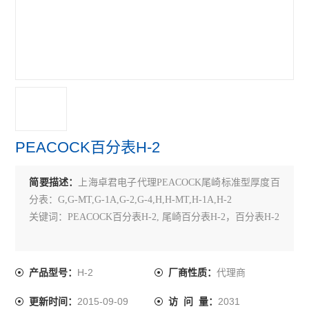
TECLOCK得乐
RIKEN理研
MARUI SEIKI丸井计器
VERTEX中国台湾
MEYER美国
PEACOCK百分表H-2
SK新泻
简要描述：
上海卓君电子代理PEACOCK尾崎标准型厚度百
ELSEN爱森
分表：G,G-MT,G-1A,G-2,G-4,H,H-MT,H-1A,H-2
佐藤SATO
关键词：PEACOCK百分表H-2, 尾崎百分表H-2，百分表H-2
必佳PEAK
H-2
代理商
产品型号：
厂商性质：
瑞士TETKO
2015-09-09
2031
更新时间：
访 问 量：
横河YOKOGAWA