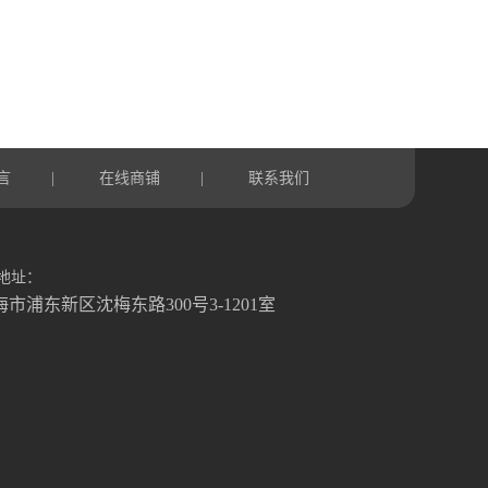
言
在线商铺
联系我们
|
|
地址：
海市浦东新区沈梅东路300号3-1201室