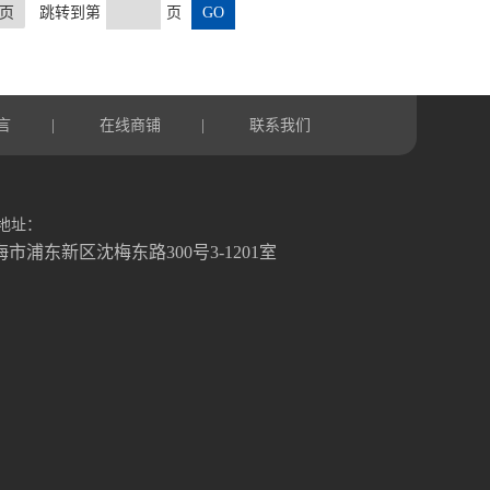
页
跳转到第
页
言
在线商铺
联系我们
|
|
地址：
海市浦东新区沈梅东路300号3-1201室