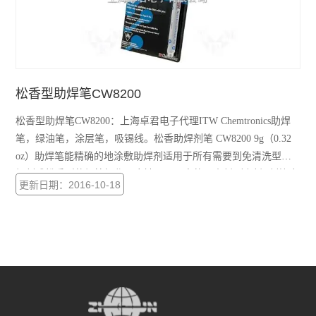
松香型助焊笔CW8200
松香型助焊笔CW8200：上海卓君电子代理ITW Chemtronics助焊
笔，绿油笔，涂层笔，吸锡线。松香助焊剂笔 CW8200 9g（0.32
oz）助焊笔能精确的地涂敷助焊剂适用于所有需要到免清洗型助
焊剂或松香型的焊接操作无腐蚀、不导电的R型助焊剂助焊剂符合
更新日期：2016-10-18
MIL-F-14256F之R型和ANSI/IPC J-STD-004,Type ROL0