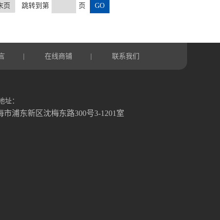
末页
跳转到第
页
言
在线商铺
联系我们
|
|
地址：
海市浦东新区沈梅东路300号3-1201室