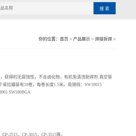
你的位置：
首页
>
产品展示
>
焊接拆焊
>
 ，获得的无腐蚀性，不含卤化物，有机免清洗助焊剂 真空易
拉罐装有10卷，每卷长度1.5米。吸锡线：SW18015
8065 SW180BGA
P-2515，CP-3015，CP-3515等。