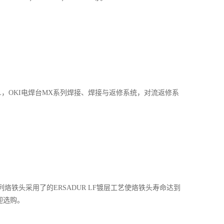
AL，OKI电焊台MX系列焊接、焊接与返修系统，对流返修系
列烙铁头采用了的ERSADUR LF镀层工艺使烙铁头寿命达到
欢迎选购。