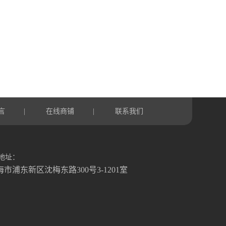
言
在线商铺
联系我们
|
|
地址：
海市浦东新区沈梅东路300号3-1201室