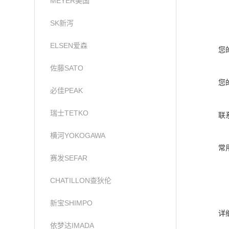
MEYER美国
SK新泻
ELSEN爱森
您
佐藤SATO
您
必佳PEAK
瑞士TETKO
联
横河YOKOGAWA
常
赛发SEFAR
CHATILLON查狄伦
新宝SHIMPO
详
依梦达IMADA