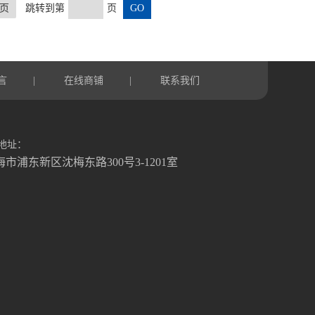
页
跳转到第
页
言
在线商铺
联系我们
|
|
地址：
海市浦东新区沈梅东路300号3-1201室