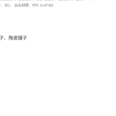
料：302， 尖头材质：PPS 1x10^8Ω
镊子、陶瓷镊子