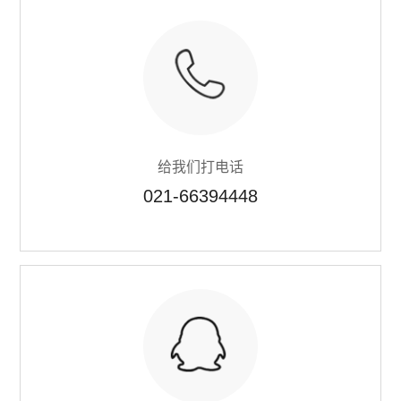
英国Torqueleader
仪器仪表
焊接拆焊
防静电产品
给我们打电话
日本TOHNICHI
021-66394448
美国ITW Chemtronics
德国ERSA
美国OKi metcal
DAB无刷电动螺丝刀
电、气动工具