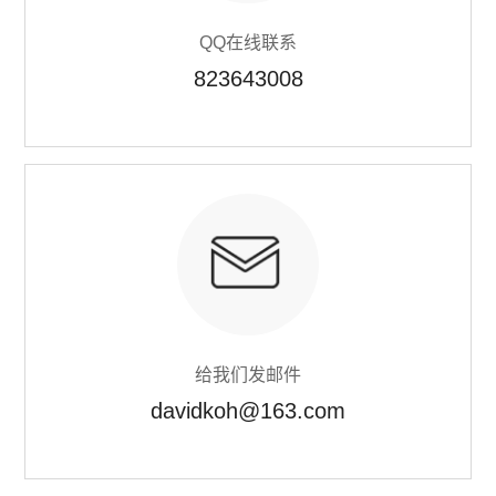
厂区设备
QQ在线联系
823643008
量具量仪
检测仪器
中村KANON
日本川崎CEDAR
劳保化工
五金工具
给我们发邮件
瑞士VETUS
davidkoh@163.com
德国cab