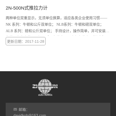
2N-500N式推拉力计
两种单位双重显示，无须单位换算，适应各类企业使用习惯——
NK 系列：牛顿和公斤双单位； NLB系列：牛顿和磅双单位；
ALB 系列：磅和公斤双单位； 手持设计，操作简单，并可安装在
各类工作台上使用，还可适配各类夹具，方便各类产品的测试；
更新日期：2017-11-28
指针式指示，读数方便、准确、精度高； 峰值保持和荷重实时值
指示自由切换，使用方便； 壹年保修，终身维护。
邮箱：
davidkoh@163.com