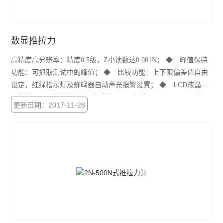
数显推拉力
高精度高分辨率：精度0.5级，Z小读数达0.001N； ◆ 峰值保持
功能：可抓取测试中的峰值； ◆ 比较功能：上下限偏差值自由
设定，红绿指示灯及蜂鸣器自动声光报警设置； ◆ LCD液晶屏
可翻转显示：按住单位键3秒后放开，可翻转LCD液晶屏显示方
更新日期：2017-11-28
向； ◆ RS-232C串口输出，可连接至微型打印机或将数据传送
至电脑、直接保存到电子表格中，做分析、打印等相关处理；