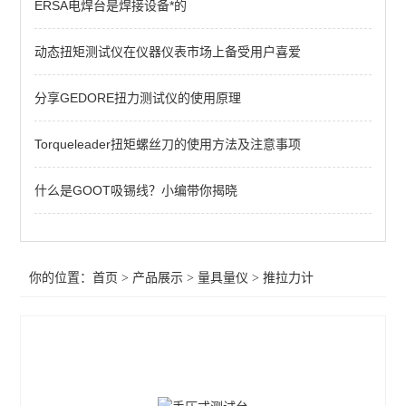
ERSA电焊台是焊接设备*的
带表高度尺
卡尺/千分尺
动态扭矩测试仪在仪器仪表市场上备受用户喜爱
水平尺
分享GEDORE扭力测试仪的使用原理
测量台
Torqueleader扭矩螺丝刀的使用方法及注意事项
角度尺
什么是GOOT吸锡线？小编带你揭晓
螺纹环规
塞规
你的位置：
首页
>
产品展示
>
量具量仪
>
推拉力计
量块
塞尺
磁性支架