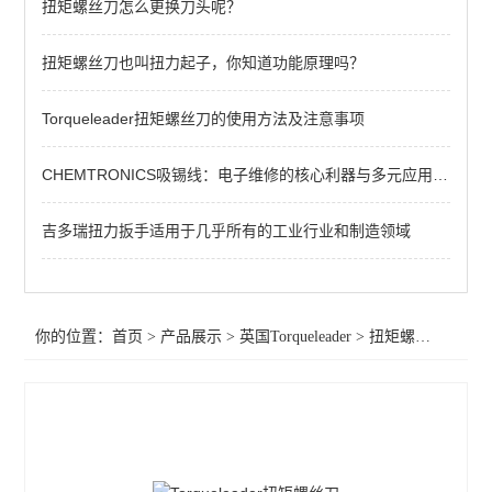
扭矩螺丝刀怎么更换刀头呢？
扭力扳手
英国扭力螺丝刀
扭矩螺丝刀也叫扭力起子，你知道功能原理吗？
Torqueleader扭矩螺丝刀的使用方法及注意事项
查看全部 >>
CHEMTRONICS吸锡线：电子维修的核心利器与多元应用场景
吉多瑞扭力扳手适用于几乎所有的工业行业和制造领域
你的位置：
首页
>
产品展示
>
英国Torqueleader
>
扭矩螺丝刀