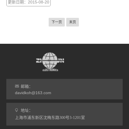
更新日期：2015-08-20
也是电子组件检测理想的器件。镜头前面的细变允许简单变化，
具有的平行的弹簧臂保证了在正确的聚焦长度内的放大情况。
下一页
末页
邮箱：
davidkoh@163.com
地址：
上海市浦东新区沈梅东路300号3-1201室