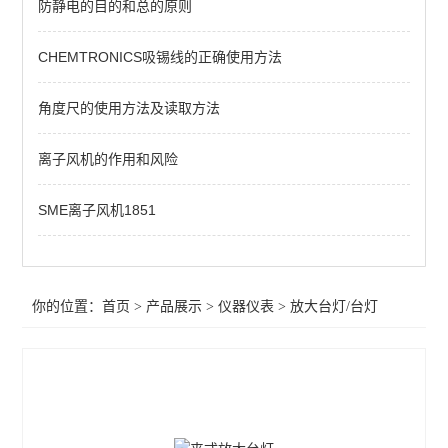
防静电的目的和总的原则
数显温湿度计
红外线温度计
CHEMTRONICS吸锡线的正确使用方法
固伟数字存储示波器
角度尺的使用方法及读取方法
工业万用表
离子风机的作用和风险
万用表
SME离子风机1851
显微镜
温度计
你的位置：
首页
>
产品展示
>
仪器仪表
>
放大台灯/台灯
放大台灯/台灯
放大镜
查看全部 >>