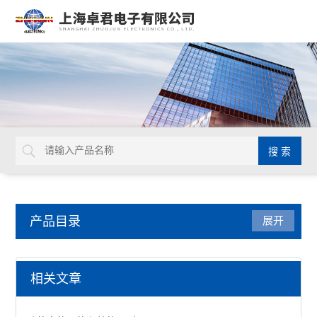
产品目录
展开
仪器仪表
相关文章
LUXO放大台灯