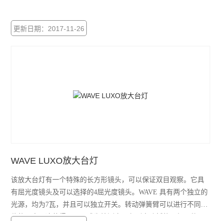
更新日期：2017-11-26
WAVE LUXO放大台灯
该放大台灯有一个特殊的长方形镜头，可以保证双目观察。它具
有屈光度镜头及可以选择的4屈光度镜头。WAVE 具有两个独立的
光源，均为7瓦，并且可以独立开关。转动弹簧臂可以进行不同方
位的观察。这使得WAVE 成为检测电子印刷电路板的理想器件，