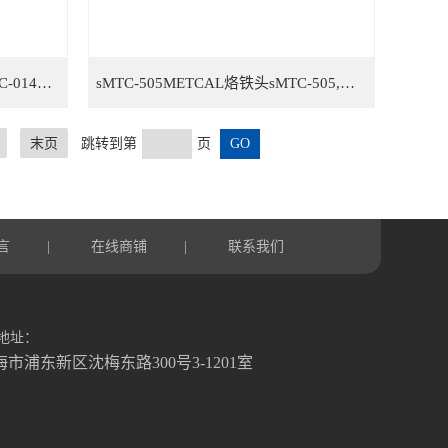
sMTC-0142METCAL烙铁头sMTC-0142,OKI烙铁头sMTC-0142，STTC烙铁头sMTC-014
sMTC-505METCAL烙铁头sMTC-505,OKI烙铁头sMTC-505，STTC烙铁头sMTC-505
末页
跳转到第
页
言
在线商铺
联系我们
|
|
地址：
海市浦东新区沈梅东路300号3-1201室