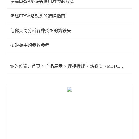
提高ERSA烙铁头使用寿命的方法
QUICK吸烟仪
简述ERSA烙铁头的选购指南
恒温热风机
与你共同分析各种类型的烙铁头
返修产品
电焊台
扭矩扳手的参数参考
焊接辅助产品
你的位置：
首页
>
产品展示
>
焊接拆焊
>
烙铁头
>METCAL烙铁头sTTC-1173p,OKI烙铁头sTTC-1173p，STTC烙铁头sTTC-1
胶带
烙铁头
查看全部 >>