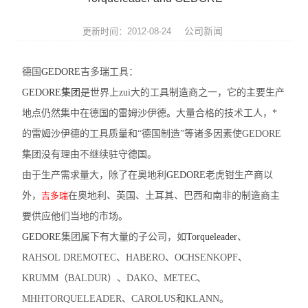
英国Torqueleader
公司新闻
更新时间：2012-08-24
仪器仪表
德国
GEDORE
吉多瑞工具：
焊接拆焊
GEDORE集团
是世界上zui大的工具制造商之一，它的主要生产
防静电产品
地点仍然集中在德国的雷姆沙伊德。大量合格的技术工人，*
的雷姆沙伊德的工具质量和“德国制造”等诸多因素使GEDORE
日本TOHNICHI
集团没有理由不继续驻守德国。
美国ITW Chemtronics
由于生产需求量大，除了在奥地利
GEDORE
老虎钳生产商以
外，
吉多瑞
在奥地利、英国、土耳其、巴西和南非的制造商主
德国ERSA
要供应他们当地的市场。
GEDORE
美国OKi metcal
集团属下有大量的子公司，如
Torqueleader
、
RAHSOL DREMOTEC、HABERO、OCHSENKOPF、
DAB无刷电动螺丝刀
KRUMM（BALDUR）、DAKO、METEC、
MHHTORQUELEADER、CAROLUS和KLANN。
电、气动工具