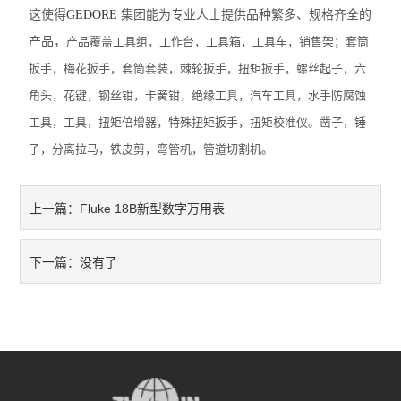
这使得
GEDORE
集团能为专业人士提供品种繁多、规格齐全的
厂区设备
产品，
产品覆盖工具组，工作台，工具箱，工具车，销售架；套筒
扳手，梅花扳手，套筒套装，棘轮扳手，扭矩扳手，螺丝起子，六
量具量仪
角头，花键，钢丝钳，卡簧钳，绝缘工具，汽车工具，水手防腐蚀
检测仪器
工具，工具，扭矩倍增器，特殊扭矩扳手，扭矩校准仪。凿子，锤
子，分离拉马，铁皮剪，弯管机，管道切割机。
中村KANON
日本川崎CEDAR
Fluke 18B新型数字万用表
上一篇：
劳保化工
没有了
下一篇：
五金工具
瑞士VETUS
德国cab