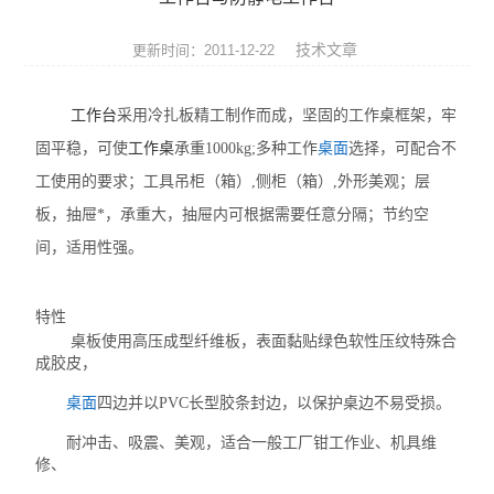
英国Torqueleader
技术文章
更新时间：2011-12-22
仪器仪表
工作台
采用冷扎板精工制作而成，坚固的工作桌框架，牢
焊接拆焊
固平稳，可使
工作桌
承重1000kg;多种工作
桌面
选择，可配合不
防静电产品
工使用的要求；工具吊柜（箱）,侧柜（箱）,外形美观；层
板，抽屉*，承重大，抽屉内可根据需要任意分隔；节约空
日本TOHNICHI
间，适用性强。
美国ITW Chemtronics
特性
德国ERSA
桌板使用高压成型纤维板，表面黏贴绿色软性压纹特殊合
成胶皮，
美国OKi metcal
桌面
四边并以PVC长型胶条封边，以保护桌边不易受损。
DAB无刷电动螺丝刀
耐冲击、吸震、美观，适合一般工厂钳工作业、机具维
修、
电、气动工具