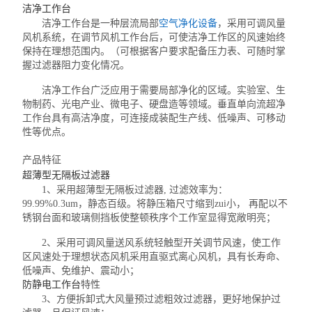
洁净工作台
洁净工作台是一种层流局部
空气净化设备
，采用可调风量
风机系统，在调节风机工作台后，可使洁净工作区的风速始终
保持在理想范围内。（可根据客户要求配备压力表、可随时掌
握过滤器阻力变化情况。
洁净工作台广泛应用于需要局部净化的区域。实验室、生
物制药、光电产业、微电子、硬盘造等领域。垂直单向流超净
工作台具有高洁净度，可连接成装配生产线、低噪声、可移动
性等优点。
产品特征
超薄型无隔板过滤器
1、采用超薄型无隔板过滤器, 过滤效率为：
99.99%0.3um，静态百级。将静压箱尺寸缩到zui小， 再配以不
锈钢台面和玻璃侧挡板使整顿秩序个工作室显得宽敞明亮；
2、采用可调风量送风系统轻触型开关调节风速，使工作
区风速处于理想状态风机采用直驱式离心风机，具有长寿命、
低噪声、免维护、震动小；
防静电工作台
特性
3、方便拆卸式大风量预过滤粗效过滤器，更好地保护过