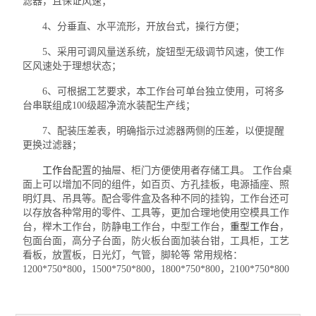
滤器，且保证风速；
4、分垂直、水平流形，开放台式，操行方便；
5、采用可调风量送系统，旋钮型无级调节风速，使工作
区风速处于理想状态；
6、可根据工艺要求，本工作台可单台独立使用，可将多
台串联组成100级超净流水装配生产线；
7、配装压差表，明确指示过滤器两侧的压差，以便提醒
更换过滤器；
工作台
配置的抽屉、柜门方便使用者存储工具。 工作台桌
面上可以增加不同的组件，如百页、方孔挂板，电源插座、照
明灯具、吊具等。配合零件盒及各种不同的挂钩，工作台还可
以存放各种常用的零件、工具等，更加合理地使用空模具工作
台，榉木工作台，防静电工作台，中型工作台，
重型工作台
，
包面台面，高分子台面，防火板台面加装台钳，工具柜，工艺
看板，放置板，日光灯，气管，脚轮等 常用规格：
1200*750*800，1500*750*800，1800*750*800，2100*750*800