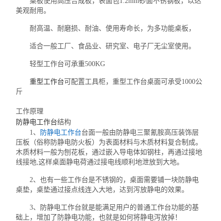
桌板使用高压合成板，表面包1.2mm砂面不锈钢板，以达
日本HIOS
美观耐用。
耐高温、耐磨损、耐油、使用寿命长，为多功能桌板，
适合一般工厂、食品业、研究室、电子厂无尘室使用。
轻型工作台可承重500KG
重型工作台
可配置工具柜，重型工作台桌面可承受1000公
斤
工作原理
防静电工作台
结构
1、
防静电工作台
台面一般由防静电三聚氰胺高压装饰层
压板（俗称防静电防火板）为表面材料与木质材料复合制成。
木质材料一般为刨花板，通过嵌入导电体如钢柱，再通过接地
线接地,这样桌面静电荷通过接电线顺利地泄放到大地。
2、也有一些工作台是不锈钢的，桌面需要铺一块防静电
桌垫，桌垫通过接点线连入大地，达到泻放静电的效果。
3、防静电工作台就是能满足用户的普通工作台功能的基
础上，增加了防静电功能，也就是如何将静电泻放掉！