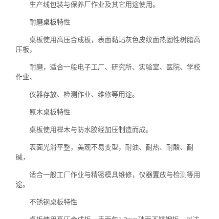
生产线包装与保养厂作业及其它用途使用。
厂区设备
耐磨桌板
特性
桌板使用高压合成板，表面黏贴灰色皮纹面热固性树脂高
量具量仪
压板，
检测仪器
耐磨，适合一般电子工厂、研究所、实验室、医院、学校
作业、
中村KANON
仪器存放、检测作业、维修等用途。
日本川崎CEDAR
原木桌板特性
桌板使用榉木与防水胶经加压制造而成。
劳保化工
表面光滑平整，美观不易变型，耐油、耐热、耐酸、耐
五金工具
碱，
适合一般工厂作业与精密模具维修，仪器置放与检测等用
瑞士VETUS
途。
不锈钢桌板特性
德国cab