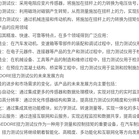
试仪：采用电阻应变片传感器，将施加在扭杆上的力转换为电压信号，
试仪：利用磁场对磁钢产生转矩，从而测量施加在扭杆上的力，实现
测试仪：通过机械连接和传动机构，将施加在扭杆上的力转换为扭矩信
品的应用领域
精准、快速、可靠等特点，在多个领域得到广泛应用：
：在汽车发动机、变速箱等零部件的装配和调试过程中，扭力测试仪用
在电子元器件、连接器等产品的生产和测试过程中，扭力测试仪用于检
：在机械设备、工具等产品的制造和维修过程中，扭力测试仪用于检测
在预应力混凝土结构、桥梁等工程中，扭力测试仪用于监测和控制施
ORE扭力测试仪的未来发展方向
进步和市场需求的变化，该产品的未来发展方向主要包括：
动化：通过集成更多的传感器和数据处理模块，实现对扭力的实时监
分辨率：通过优化传感器结构和算法，提高扭力测试仪的精度和分辨率
通过集成其他功能模块，如力学测试、转速测量等，实现一体化的多
服务：通过连接互联网和云服务，实现远程监控和数据共享，提高设备
DORE扭力测试仪作为一种用于测量和控制扭矩的重要设备，在汽车制
，扭力测试仪将继续朝着智能化、高精度、多功能化和互联网化等方向发