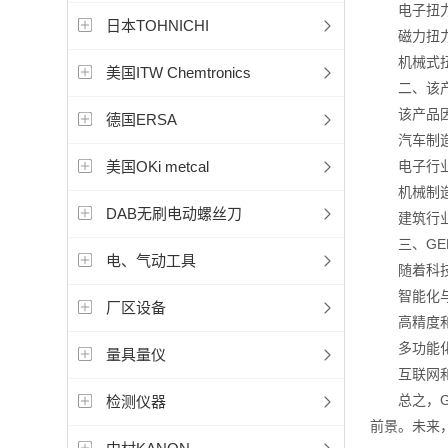
电子扭力测
日本TOHNICHI
磁力扭力测
机械式扭力
美国ITW Chemtronics
二、该产
该产品因其
德国ERSA
汽车制造业
美国OKi metcal
电子行业：
机械制造业
DAB无刷电动螺丝刀
建筑行业：
三、GED
电、气动工具
随着科技的
智能化与自
厂区设备
高精度和高
多功能化：
量具量仪
互联网和云
总之，GE
检测仪器
前景。未来