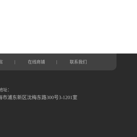
言
在线商铺
联系我们
|
|
地址：
海市浦东新区沈梅东路300号3-1201室