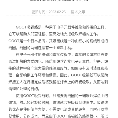
英国Torqueleader
技术文章
更新时间：2023-02-25
仪器仪表
GOOT吸锡线
是一种用于电子元器件维修和焊接的工具，
焊接拆焊
它可以帮助人们更轻松、更高效地完成吸取焊锡的工作。
GOOT是一个日本品牌，其吸锡线是一种由细小的铜线制成的
防静电产品
线圈，线圈的两端连接有一个塑料手柄。
日本TOHNICHI
在电子元器件的维修和焊接过程中，焊接的金属材料需要
通过加热的方式融化，随后用焊丝连接电子元器件。但是，焊
美国ITW Chemtronics
接的过程中会产生大量的残渣和废气，如果没有及时清理和处
理，会影响到工作环境和健康。因此，GOOT吸锡线可以帮助
德国ERSA
焊接工人在焊接完成后将残留在焊点上的焊锡吸取，从而达到
清理和处理的目的。
美国OKi metcal
使用GOOT吸锡线时，只需要将线圈的一端靠近焊点上的
焊锡，然后轻轻旋转线圈，焊锡就会被吸取到线圈中。吸锡线
DAB无刷电动螺丝刀
的优点是使用简单方便，不需要电源或其他设备，同时可以重
电、气动工具
复使用，节约成本。而且由于GOOT吸锡线的线圈很小，所以