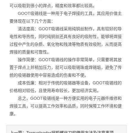
可以吸取到很小的焊点，精度和效率都比较高。
厂区设备
GOOT吸锡线是一种用于电子焊接的工具，其应用价值主
要体现在以下几个方面：
量具量仪
清洁度高：GOOT吸锡线采用纯铜丝制作，具有较好的导
电性和导热性，同时纯铜丝还具有良好的吸附性，能够将焊接
检测仪器
过程中产生的杂质、氧化物和残渣等物质有效吸附，从而提高
焊接的质量和可靠性。
中村KANON
操作简便：GOOT吸锡线的操作非常简单，只需要将其放
日本川崎CEDAR
置于焊点上并稍加压力，就可以吸取锡珠或焊锡垢，避免了传
统的吸锡器使用中容易造成的伤害和不便。
劳保化工
成本低廉：相对于传统的吸锡器等设备，GOOT吸锡线的
价格相对较低，且使用寿命较长，更加经济实用。
五金工具
总之，GOOT吸锡线是一种方便实用的电子元器件维修和
焊接工具，可以提高工作效率和品质，同时保障工作环境和健
瑞士VETUS
康。
德国cab
Torqueleader扭矩螺丝刀的使用方法及注意事项
上一篇：