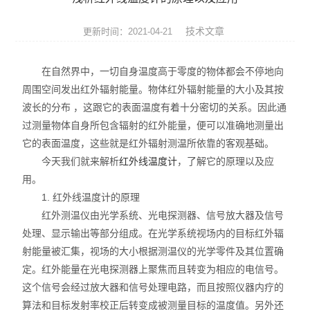
英国Torqueleader
技术文章
更新时间：2021-04-21
仪器仪表
在自然界中，一切自身温度高于零度的物体都会不停地向
焊接拆焊
周围空间发出红外辐射能量。物体红外辐射能量的大小及其按
波长的分布 ，这跟它的表面温度有着十分密切的关系。因此通
防静电产品
过测量物体自身所包含辐射的红外能量，便可以准确地测量出
日本TOHNICHI
它的表面温度，这些就是红外辐射测温所依靠的客观基础。
今天我们就来解析
红外线温度计
，了解它的原理以及应
美国ITW Chemtronics
用。
1. 红外线温度计的原理
德国ERSA
红外测温仪由光学系统、光电探测器、信号放大器及信号
处理、显示输出等部分组成。在光学系统视场内的目标红外辐
美国OKi metcal
射能量被汇集，视场的大小根据测温仪的光学零件及其位置确
定。红外能量在光电探测器上聚焦而且转变为相应的电信号。
DAB无刷电动螺丝刀
这个信号会经过放大器和信号处理电路，而且按照仪器内疗的
电、气动工具
算法和目标发射率校正后转变成被测量目标的温度值。另外还