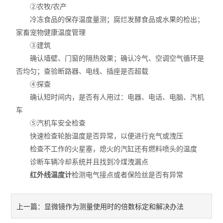
②农牧/农产
日本HIOS
冷冻食品的保存温度量测；腐烂发酵食品或水果的检出；
家畜宠物健康温度管理
③建筑
确认墙壁、门窗的隔热效果；确认冷气、空调空气循环是
否均匀；查验断路器、电线、插座是否超载
④探查
确认短时间内，是否有人用过：电器、电话、电脑、汽机
车
⑤汽机车安全检查
快速检查轮胎温度是否异常，以便进行充气或洩压
检查不工作的火星塞，熄火的汽缸还有燃料喷头的温度
诊断车辆冷却系统并且找到冷煤洩漏点
红外线温度计
检测电气接点或者保险丝是否有异常
显微镜作为测量使用时的倍数标定和解决办法
上一篇：