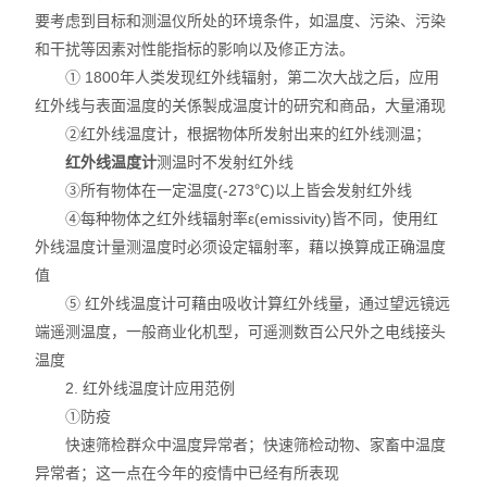
要考虑到目标和测温仪所处的环境条件，如温度、污染、污染
厂区设备
和干扰等因素对性能指标的影响以及修正方法。
① 1800年人类发现红外线辐射，第二次大战之后，应用
量具量仪
红外线与表面温度的关係製成温度计的研究和商品，大量涌现
②红外线温度计，根据物体所发射出来的红外线测温；
检测仪器
红外线温度计
测温时不发射红外线
③所有物体在一定温度(-273℃)以上皆会发射红外线
中村KANON
④每种物体之红外线辐射率ε(emissivity)皆不同，使用红
日本川崎CEDAR
外线温度计量测温度时必须设定辐射率，藉以换算成正确温度
值
劳保化工
⑤ 红外线温度计可藉由吸收计算红外线量，通过望远镜远
端遥测温度，一般商业化机型，可遥测数百公尺外之电线接头
五金工具
温度
2. 红外线温度计应用范例
瑞士VETUS
①防疫
快速筛检群众中温度异常者；快速筛检动物、家畜中温度
德国cab
异常者；这一点在今年的疫情中已经有所表现