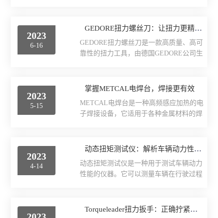
果。3....
汽车维修、航空航天等行业。它主要用于
恶劣环境下长时间工作。这使得该产品的
拧紧或松开需要特定扭矩的螺纹连接件，
厂区设备
使用寿命远超同类产品。再者，该产品操
确保连接件达到准确的紧固力。1.机械制
GEDORE扭力螺丝刀：让扭力更精准的工具
作简便。它的设计人性化，操作简单易
2023
造：在各类机械设备制造过程中，该产品
懂，即使是初次使用者也能快速上手。同
量具量仪
GEDORE扭力螺丝刀是一款高质量、高可
6-16
可实现对零部件进行精确控制的紧固操
时，它还配备了LED显示屏，可以直观地
靠性的扭力工具，由德国GEDORE公司生
作，避免由于过度或不足紧固所带来的问
显示当前的...
检测仪器
产。它不仅能够帮助用户在紧固螺栓时实
题。2.汽车维修：在汽车维修行业中，该
现精确的扭力控制，而且还具有良好的耐
产品经常被用于拆卸和安装发动机零部
用性和易于操作性，广泛应用于各种机械
中村KANON
掌握METCAL电焊台，焊接更有效
件、底盘结构以及其他关键组成部分。通
2023
维修和装配领域。首先，该产品采用了先
过正确地设置并施加适当的扭矩，在保证
METCAL电焊台是一种高频感应加热的电
5-15
进的设计和材料技术，使得其具有很高的
日本川崎CEDAR
安全性和可靠性的同时完成作业。3.航空
子焊接设备，它适用于各种金属材料的焊
精度和可靠性。例如，它采用了特殊合金
航天：...
接、烙铁和热风枪等作业。下面将详细介
钢材料，经过多道热处理和表面处理工
劳保化工
绍其用途、原理和性能特点。一、用途：
艺，使得其可以承受高强度和大扭矩的作
金属焊接：METCAL电焊台使用高频感应
动态扭矩测试仪：解析车辆动力性能的利器
用，同时保持稳定的扭力输出。此外，它
2023
五金工具
加热技术，可以快速加热金属，并实现高
还采用了磁性片式扭力传感器，可以实时
动态扭矩测试仪是一种用于测试车辆动力
4-14
效焊接。与传统焊接方法相比，这种方式
监测扭力值并进行反馈调整，确保扭力输
性能的仪器。它可以测量车辆在行驶过程
不仅更快捷，而且更节能环保，焊接效果
瑞士VETUS
出的准...
中的扭矩、功率、加速度等指标，为车辆
也更优秀。烙铁作业：该产品还可以配合
性能优化提供有效数据支撑。本文将从多
不同尺寸的烙铁头，对小型电路板、PCB
德国cab
个角度解析该产品的意义和应用价值。
Torqueleader扭力扳手：正确拧紧螺丝的利器
板等进行精密焊接。同时，由于该设备在
2023
一、动态扭矩测试仪的意义车辆作为一种