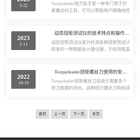
加热过程中不会产生火花和明火，因此使
Torqueleader扭力扳手是一种专门用于拧
日本HIOS
3-22
交通工具，其动力性能是其核心竞争力之
用更加安全可靠。热风枪作业：该产品还
紧螺丝的工具，它可以帮助用户精确地控
一。该产品通过测量车辆在行驶过程中的
可...
制拧紧力度，以避免螺丝过松或过紧。这
扭矩、功率、加速度等指标，可以全面地
种工具在各种机械领域中都得到了广泛应
反映车辆的动力性能。这些指标是评价车
用，包括汽车维修、机械加工等。扭力扳
动态扭矩测试仪的技术特点和操作说明
辆性能的重要依据，因此该产品具有重要
2023
手与普通扳手最大的区别就在于其具有可
的意义。二、动态扭矩测试仪的应用价值
动态扭矩测试仪是为检测各种扭矩而设计
2-13
调节扭矩的功能。通常情况下，扭力扳手
1.评估车辆性能：该产品可以对车辆的动
研发的一种智能化计量仪器，于检测瓶盖
的扭矩范围为几牛·米至数百牛·米不等，
力性能进行全...
开启或旋紧的扭力，也可以通过特制夹具
可以根据使用场景进行调整。在实际使用
测量汽车反光镜、门窗扳手、隐形眼镜盖
过程中，扭力扳手的正确使用非常重要。
等产品的扭力。技术特点：1、峰值保持
Torqueleader扭矩螺丝刀使用的安全防护措施有哪些？
首先，需要根据所需扭矩值进行调整，并
2022
功能，峰值自动解除功能；2、锁紧力、
确保扭力扳手能够按照要求输出所需扭
Torqueleader扭矩螺丝刀适用于需要多个
10-19
开启力的双重测量模式；3、多级用户权
矩。其次，在使用扭力扳手之前，需要
扭力数据的场合。这种扭力螺丝刀特别适
限管理，密码登录；4、嵌入式高速微电
清...
用于电子行业和仪器仪表装配行业。简单
脑芯片控制，简洁高效的人机交互界面，
的凸轮设计可防止扭矩过大，及对零部件
为用户提供舒适流畅的操作体验；5、进
造成的损伤。通过特殊设计的调节旋钮进
口高速高精度采样芯片，有效保证测试准
首页
上一页
下一页
末页
行扭矩设置，简单。刻度表设计读数方
确性与实时性；6、过压安全保护、掉电
便。需要调节扭力螺丝刀时，只需拔出调
记忆等安全设计，保证了测试过程中系统
节旋钮，旋转到需要的数值，推上旋钮锁
稳定性；7、...
定即可。Torqueleader扭矩螺丝刀安全防