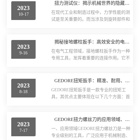
扭力测试仪：揭示机械世界的隐藏力量
英国Torqueleader
2023
在现代工业和制造过程中，力学性能的测
10-17
试是至关重要的。而当涉及到旋转部件和
仪器仪表
机械系统时，了解扭矩的特性变得尤为重
要。扭力测试仪作为一种*的工具，在揭
焊接拆焊
示机械世界的隐藏力量方面发挥着关键作
揭秘接地螺柱扳手：高效安全的电气设备连接设备
2023
用。本文将探讨该产品的原理、应用以及
防静电产品
在电气工程领域，接地螺柱扳手作为一种
9-16
对于现代工业的重要性。1.该产品的原理
专用工具，发挥着重要的连接作用。它不
和工作方式该产品是一种专门用于测量和
日本TOHNICHI
仅简化了接地螺柱的紧固过程，还保证了
分析扭矩的仪器。它基于扭矩传感器和相
电气设备的安全连接。本文将介绍该产品
关的电子设备，通过测量扭矩的大小和方
美国ITW Chemtronics
的用途、工作原理以及其性能特点，助您
GEDORE扭矩扳手：精准、耐用、高效，未来发展潜力无限
向来提供准确的数据。扭力传感器通常采
2023
深入了解这个电气工程中的“利器”。一、
用应变片、磁敏元件或电容式技术，可以
GEDORE扭矩扳手是一款专业的扭矩工
8-18
该产品的用途：该产品主要用于电气设备
德国ERSA
将机械转矩转化为电信号进行测量和记
具，其优点主要体现在以下几个方面：首
的接地连接，其主要应用包括以下几个方
录。这些传感...
先，该产品精度高。它采用了先进的数字
面：1.接地螺柱紧固：该产品通过旋转和
美国OKi metcal
控制技术，可以精确到小数点后一位，确
施力，使接地螺柱与电气设备连接，确保
保扭矩的精确度。这对于需要精确控制的
GEDORE扭力螺丝刀的应用领域、使用方法和维护要点
正常的电气接地。2.引线松紧调整：在电
DAB无刷电动螺丝刀
2023
工程项目来说非常重要。其次，该产品耐
气设备的运行过程中，该产品可用于调整
一、应用领域GEDORE扭力螺丝刀是一种
7-17
用性强。它采用了高强度的材料制造，具
接地引线的松紧度，保持良好的接地效
专业级别的工具，广泛应用于机械制造、
电、气动工具
有很好的耐磨性和抗冲击性，可以在各种