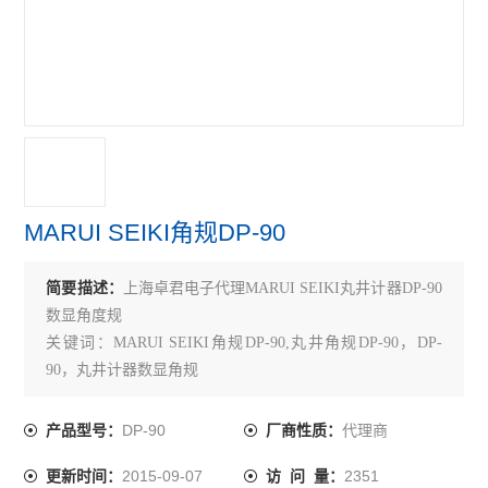
TECLOCK得乐
RIKEN理研
MARUI SEIKI丸井计器
VERTEX中国台湾
MEYER美国
MARUI SEIKI角规DP-90
SK新泻
简要描述：
上海卓君电子代理MARUI SEIKI丸井计器DP-90
ELSEN爱森
数显角度规
佐藤SATO
关键词：MARUI SEIKI角规DP-90,丸井角规DP-90，DP-
90，丸井计器数显角规
必佳PEAK
DP-90
代理商
产品型号：
厂商性质：
瑞士TETKO
2015-09-07
2351
更新时间：
访 问 量：
横河YOKOGAWA