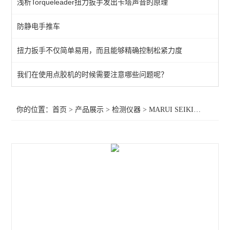
浅析Torqueleader扭力扳手发出卡塔声音的原理
KANETEC高斯计
防静电手推车
SIMCO测试仪
扭力扳手不仅简单易用，而且能够精确控制松紧力度
日本三丰千分表
MITUTOYO三丰
我们在使用点胶机的时候需要注意哪些问题呢？
TESA瑞士
你的位置：
首页
>
产品展示
>
检测仪器
>
MARUI SEIKI丸井计器
>
SIMCO SSD
SIMCO KANETEC
LINE莱茵
PEACOCK尾崎
ASKER