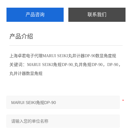
赛发SEFAR
产品咨询
联系我们
CHATILLON查狄伦
产品介绍
新宝SHIMPO
依梦达IMADA
上海卓君电子代理MARUI SEIKI丸井计器DP-90数显角度规
关键词：MARUI SEIKI角规DP-90,丸井角规DP-90，DP-90，
查看全部 >>
丸井计器数显角规