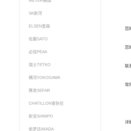
MEYER美国
SK新泻
ELSEN爱森
您
佐藤SATO
您
必佳PEAK
瑞士TETKO
联
横河YOKOGAWA
常
赛发SEFAR
CHATILLON查狄伦
新宝SHIMPO
详
依梦达IMADA