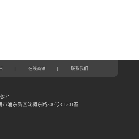
言
在线商铺
联系我们
|
|
地址：
海市浦东新区沈梅东路300号3-1201室