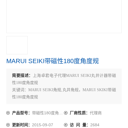
TECLOCK得乐
RIKEN理研
MARUI SEIKI丸井计器
VERTEX中国台湾
MEYER美国
MARUI SEIKI带磁性180度角度规
SK新泻
简要描述：
上海卓君电子代理MARUI SEIKI丸井计器带磁
ELSEN爱森
性180度角度规
佐藤SATO
关键词：MARUI SEIKI角规,丸井角规，MARUI SKIKI带磁
性180度角度规
必佳PEAK
带磁性180度角度规
代理商
产品型号：
厂商性质：
瑞士TETKO
2015-09-07
2684
更新时间：
访 问 量：
横河YOKOGAWA