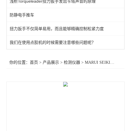
浅析Torqueleader扭力扳手发出卡塔声音的原理
KANETEC高斯计
防静电手推车
SIMCO测试仪
扭力扳手不仅简单易用，而且能够精确控制松紧力度
日本三丰千分表
MITUTOYO三丰
我们在使用点胶机的时候需要注意哪些问题呢？
TESA瑞士
你的位置：
首页
>
产品展示
>
检测仪器
>
MARUI SEIKI丸井计器
>
SIMCO SSD
SIMCO KANETEC
LINE莱茵
PEACOCK尾崎
ASKER