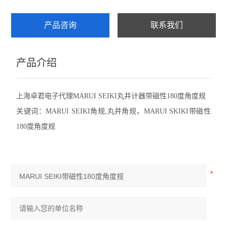
赛发SEFAR
产品咨询
联系我们
CHATILLON查狄伦
产品介绍
新宝SHIMPO
依梦达IMADA
上海卓君电子代理MARUI SEIKI丸井计器带磁性180度角度规
关键词：MARUI SEIKI角规,丸井角规，MARUI SKIKI带磁性
查看全部 >>
180度角度规