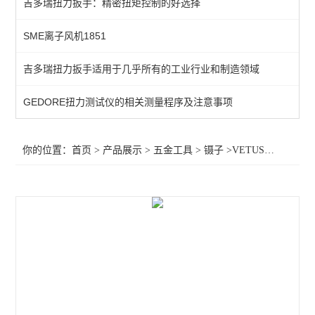
吉多瑞扭力扳手：精密扭矩控制的好选择
钳子
SME离子风机1851
扳手
吉多瑞扭力扳手适用于几乎所有的工业行业和制造领域
KENTA（克恩达专区）
GEDORE扭力测试仪的相关测量程序及注意事项
查看全部 >>
你的位置：
首页
>
产品展示
>
五金工具
>
镊子
>VETUS，2A-SA镊子