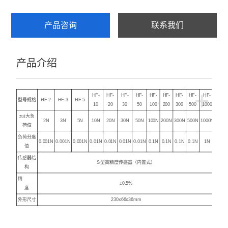
至电脑、直接保存到电子表格中，做分析、打印等相关处
理；
产品咨询
联系我们
产品介绍
+
HF-
HF-
HF-
HF-
HF-
HF-
HF-
HF-
HF-
型号规格
HF-2
HF-3
HF-5
10
20
30
50
100
200
300
500
1000
zui大负
2N
3N
5N
10N
20N
30N
50N
100N
200N
300N
500N
1000N
荷值
负荷分度
0.001N
0.001N
0.001N
0.01N
0.01N
0.01N
0.01N
0.1N
0.1N
0.1N
0.1N
1N
值
传感器结
S
型高精度传感器
（
内置式
）
构
精
±0.5%
度
外形尺寸
230x66x36mm