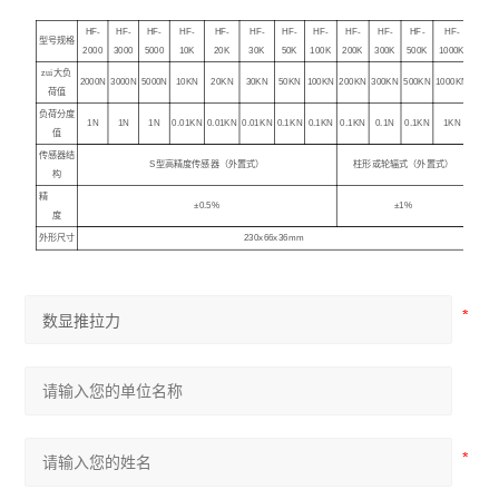
HF-
HF-
HF-
HF-
HF-
HF-
HF-
HF-
HF-
HF-
HF-
HF-
型号规格
2000
3000
5000
10K
20K
30K
50K
100K
200K
300K
500K
1000K
zui大负
2000N
3000N
5000N
10KN
20KN
30KN
50KN
100KN
200KN
300KN
500KN
1000KN
荷值
负荷分度
1N
1N
1N
0.01KN
0.01KN
0.01KN
0.1KN
0.1KN
0.1KN
0.1N
0.1KN
1KN
值
传感器结
S
型高精度传感器
（
外置式
）
柱形或轮辐式
（
外置式
）
构
精
±0.5%
±1%
度
外形尺寸
230x66x36mm