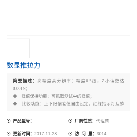
推拉力计
查看全部 >>
数显推拉力
简要描述：
高精度高分辨率：精度0.5级，Z小读数达
0.001N；
◆ 峰值保持功能：可抓取测试中的峰值；
◆ 比较功能：上下限偏差值自由设定，红绿指示灯及蜂
鸣器自动声光报警设置；
◆ LCD液晶屏可翻转显示：按住单位键3秒后放开，可翻
代理商
产品型号：
厂商性质：
转LCD液晶屏显示方向；
2017-11-28
3014
更新时间：
访 问 量：
◆ RS-232C串口输出，可连接至微型打印机或将数据传送