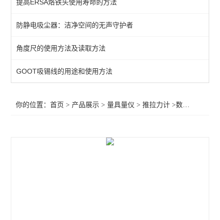
提高ERSA烙铁头使用寿命的方法
带表高度尺
防静电吸尘器：洁净空间的无声守护者
卡尺/千分尺
角度尺的使用方法及读取方法
水平尺
测量台
GOOT吸锡线的用途和使用方法
角度尺
你的位置：
首页
>
产品展示
>
量具量仪
>
推拉力计
>数显推拉力
螺纹环规
塞规
量块
塞尺
磁性支架