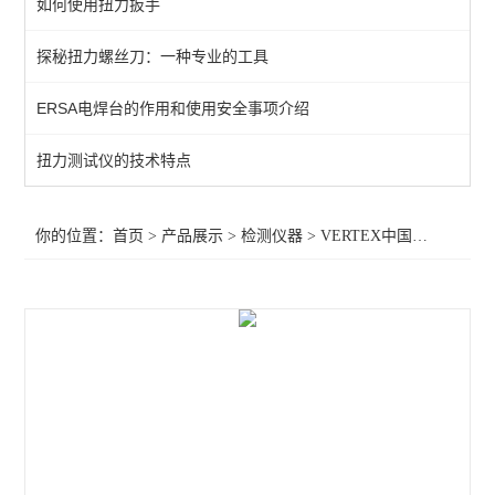
如何使用扭力扳手
KANETEC高斯计
探秘扭力螺丝刀：一种专业的工具
SIMCO测试仪
ERSA电焊台的作用和使用安全事项介绍
日本三丰千分表
MITUTOYO三丰
扭力测试仪的技术特点
TESA瑞士
你的位置：
首页
>
产品展示
>
检测仪器
>
VERTEX中国台湾
>VERT
SIMCO SSD
SIMCO KANETEC
LINE莱茵
PEACOCK尾崎
ASKER