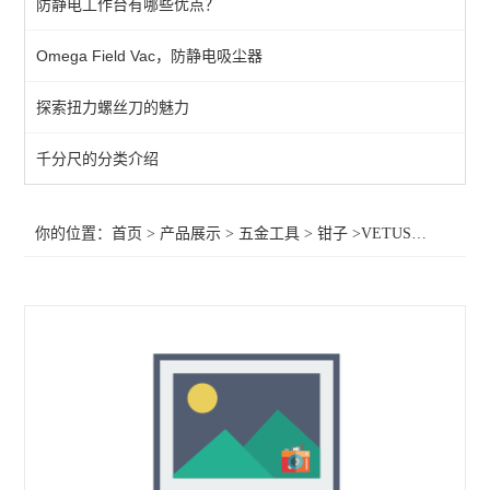
防静电工作台有哪些优点？
钳子
Omega Field Vac，防静电吸尘器
扳手
探索扭力螺丝刀的魅力
KENTA（克恩达专区）
千分尺的分类介绍
查看全部 >>
你的位置：
首页
>
产品展示
>
五金工具
>
钳子
>VETUS镊子