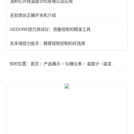
浅析红外线温度计的原理以及应用
数显温湿度计
无铅焊台正确开关机介绍
红外线温度计
GEDORE扭力测试仪：测量扭矩的精准工具
固伟数字存储示波器
工业万用表
吉多瑞扭力扳手：精密扭矩控制的好选择
万用表
你的位置：
首页
>
产品展示
>
仪器仪表
>
温度计
>温湿度记录仪 ZJ1-2A，AJ1-2B
显微镜
温度计
放大台灯/台灯
放大镜
查看全部 >>