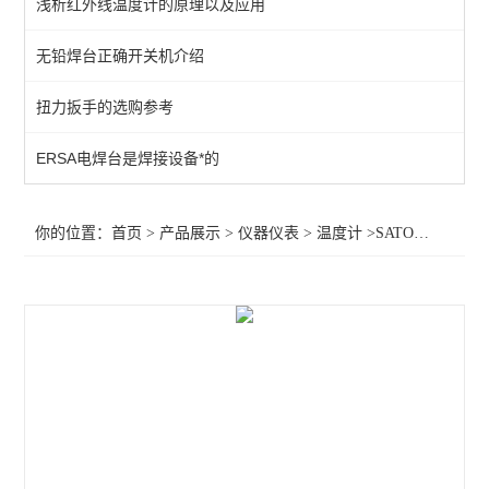
浅析红外线温度计的原理以及应用
数显温湿度计
无铅焊台正确开关机介绍
红外线温度计
扭力扳手的选购参考
固伟数字存储示波器
工业万用表
ERSA电焊台是焊接设备*的
万用表
你的位置：
首页
>
产品展示
>
仪器仪表
>
温度计
>SATO温湿度记录仪 7210-00
显微镜
温度计
放大台灯/台灯
放大镜
查看全部 >>