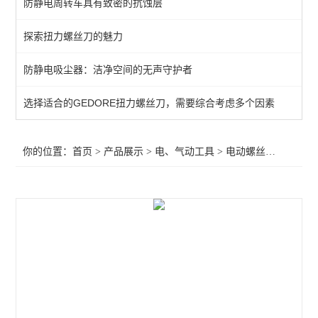
防静电周转车具有致密的抗蚀层
电动螺丝刀
探索扭力螺丝刀的魅力
气动螺丝刀
防静电吸尘器：洁净空间的无声守护者
查看全部 >>
选择适合的GEDORE扭力螺丝刀，需要综合考虑多个因素
你的位置：
首页
>
产品展示
>
电、气动工具
>
电动螺丝刀
>HIOS