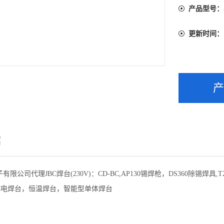
产品型号：
更新时间：
绍
限公司代理JBC焊台(230V)：CD-BC,AP130锡焊枪，DS360除锡焊具,T
C
电焊台，恒温焊台，智能型单体焊台