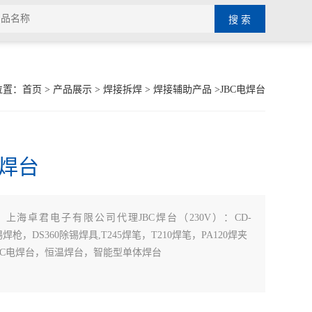
位置：
首页
>
产品展示
>
焊接拆焊
>
焊接辅助产品
>JBC电焊台
电焊台
：
上海卓君电子有限公司代理JBC焊台（230V）：CD-
0锡焊枪，DS360除锡焊具,T245焊笔，T210焊笔，PA120焊夹
BC电焊台，恒温焊台，智能型单体焊台