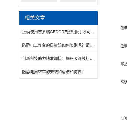
相关文章
您
正确使用吉多瑞GEDORE扭矩扳手才可延长其使用寿命
防静电工作台的质量该如何鉴别呢？请看这里
您
创新科技助力精准焊接：揭秘吸锡线的非凡魅力
联
防静电周转车的安装和清洁如何做？
常
详