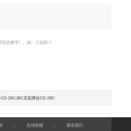
阿拉伯数字），如：三加四=7
CD-2BCJBC无铅焊台CD-2BC
：
言
在线商铺
联系我们
|
|