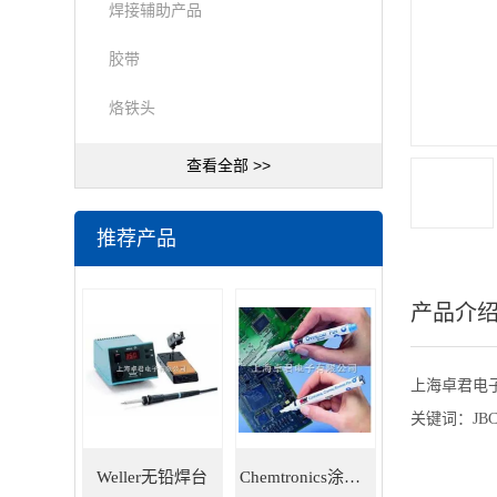
焊接辅助产品
胶带
烙铁头
查看全部 >>
推荐产品
产品介
上海卓君电子有
关键词：
JB
Weller无铅焊台
Chemtronics涂层笔