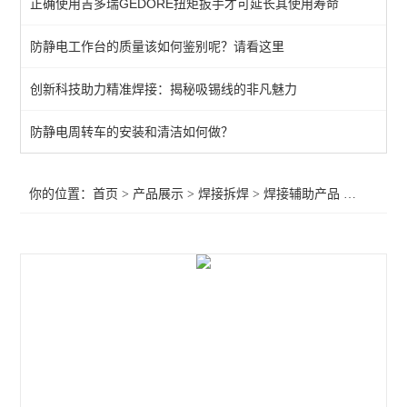
正确使用吉多瑞GEDORE扭矩扳手才可延长其使用寿命
QUICK吸烟仪
防静电工作台的质量该如何鉴别呢？请看这里
恒温热风机
创新科技助力精准焊接：揭秘吸锡线的非凡魅力
返修产品
电焊台
防静电周转车的安装和清洁如何做？
焊接辅助产品
你的位置：
首页
>
产品展示
>
焊接拆焊
>
焊接辅助产品
>JBC焊夹PA120
胶带
烙铁头
查看全部 >>