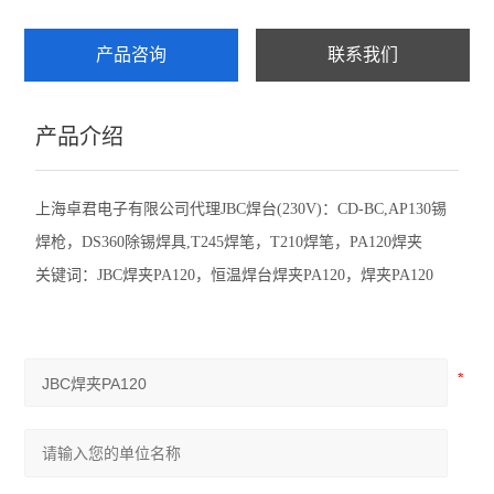
产品咨询
联系我们
产品介绍
上海卓君电子有限公司代理JBC焊台(230V)：CD-BC,AP130锡
焊枪，DS360除锡焊具,T245焊笔，T210焊笔，PA120焊夹
关键词：
JBC
焊夹
PA120
，恒温焊台焊夹
PA120
，焊夹
PA120