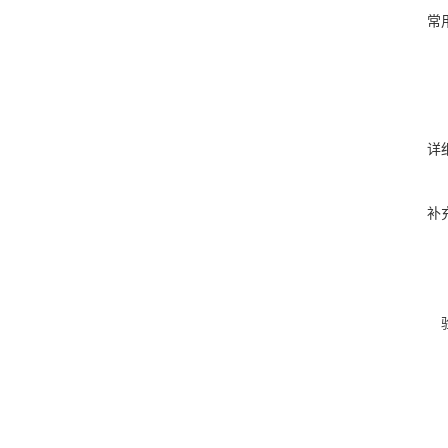
常
详
补