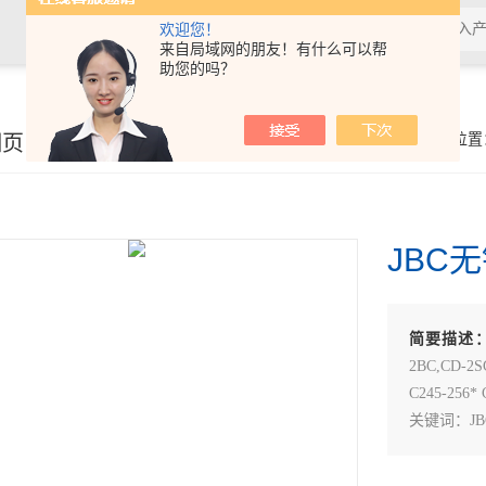
欢迎您！
来自局域网的朋友！有什么可以帮
助您的吗？
细页
你的位置
JBC无
简要描述
2BC,CD-2S
C245-256* 
关键词：JB