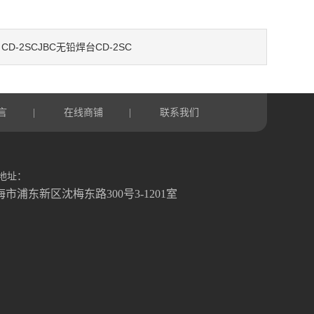
CD-2SCJBC无铅焊台CD-2SC
：
言
在线商铺
联系我们
|
|
地址：
海市浦东新区沈梅东路300号3-1201室