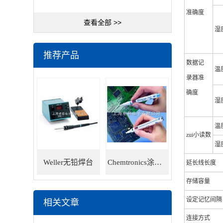
准确度
查看全部 >>
湿
推荐产品
数据记
温
录器准
确度
湿
温
zui小读数
湿
Weller无铅焊台
Chemtronics涂层笔
延长线长度
存储容量
设定记忆间隔
相关文章
连接方式