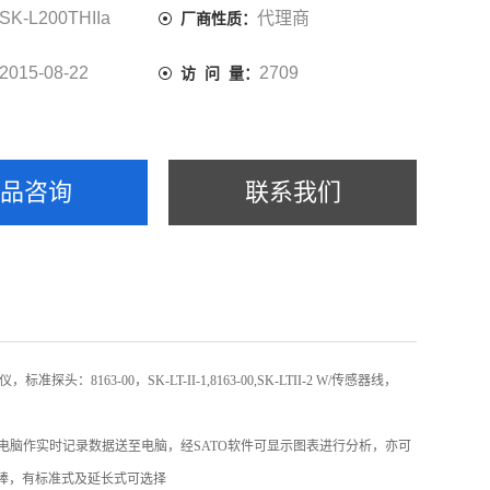
SK-L200THIIa
代理商
厂商性质：
2015-08-22
2709
访 问 量：
产品咨询
联系我们
标准探头：8163-00，SK-LT-II-1,8163-00,SK-LTII-2 W/传感器线，
到电脑作实时记录数据送至电脑，经SATO软件可显示图表进行分析，亦可
换式探棒，有标准式及延长式可选择