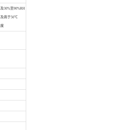
℃及30%至90%RH
℃及高于50℃
湿度