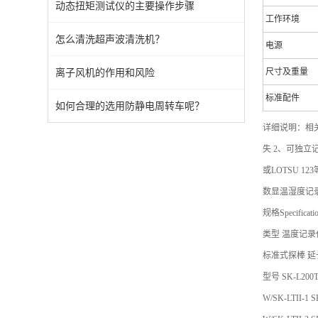
动态扭矩测试仪的主要操作步骤
工作环境
怎么清洗超声波清洗机？
电源
离子风机的作用和风险
尺寸及重量
标准配件
如何合理的选用防静电周转车呢？
详细说明：相关产
失 2、可独立
或LOTSU 1
数显温湿度记
规格Specificati
类型 温度记录
标准式探棒 延
型号 SK-L200T
W/SK-LTII-1 S