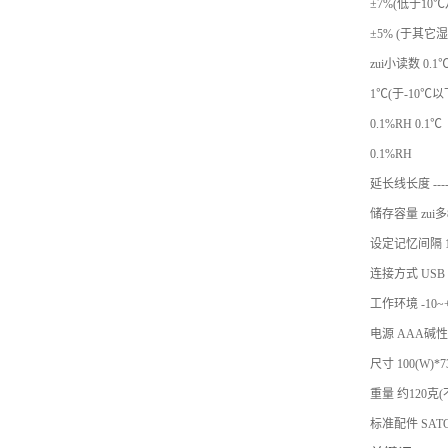
±7%(低于10℃
±5% (于其它
zui小读数 0.1℃
1℃(于-10℃以下
0.1%RH 0.1℃
0.1%RH
延长线长度 ------
储存容量 zui
设定记忆间隔 1秒,
连接方式 USB
工作环境 -10~
电源 AAA碱性
尺寸 100(W)*7
重量 约120克
标准配件 SATO