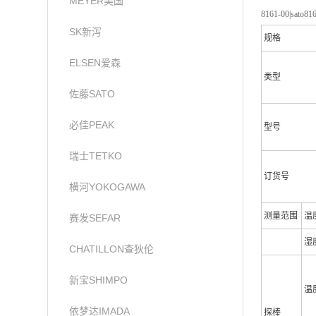
MEYER美国
8161-00|sato81
SK新泻
规格
ELSEN爱森
类型
佐藤SATO
必佳PEAK
型号
瑞士TETKO
订货号
横河YOKOGAWA
测量范围
温
赛发SEFAR
湿
CHATILLON查狄伦
新宝SHIMPO
温
依梦达IMADA
探棒