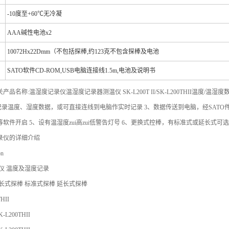
-10
度至+60℃无冷凝
AAA
碱性电池x2
10072Hx22Dmm
（不包括探棒,约123克不包含探棒及电池
SATO
软件CD-ROM,USB电脑连接线1.5m,电池及说明书
品名称:温湿度记录仪温湿度记录器测温仪 SK-L200T II/SK-L200THII温度
记录温度、湿度数据，或可直接连线到电脑作实时记录 3、数据传送到电脑，经SATO件
23等软件开启 5、设有温湿度zui高zui低警告灯号 6、更换式控棒，有标准式或延长式可
录仪的详细介绍
on
仪 温度及湿度记录
长式探棒 标准式探棒 延长式探棒
HII
K-L200THII