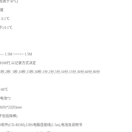
及高于50℃)
湿度
 0.1℃
) 0.1℃
- 1.5M ===== 1.5M
多8100行,以记录方式决定
2秒, 5秒,10秒,15秒,30秒,1分,2分,5分,10分,15分,30分,60分,90分
+60℃
电池*2
3(H)*22(D)mm
(不包括探棒)
软件(CD-ROM),UBS电脑连接线(1.5m),电池及说明书