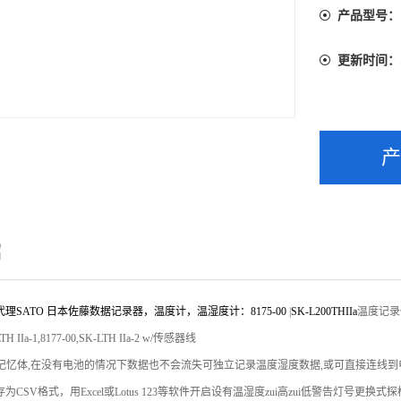
产品型号：
更新时间：
绍
代理
SATO
日本佐藤数据记录器，温度计，温湿度计：
8175-00
|
SK-L200THIIa
温度记录仪，
TH IIa-1,8177-00,SK-LTH IIa-2 w/传感器线
OM记忆体,在没有电池的情况下数据也不会流失可独立记录温度湿度数据,或可直接连线
为CSV格式，用Excel或Lotus 123等软件开启设有温湿度zui高zui低警告灯号更