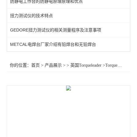
防静电工作台的防静电原理原理和优点
扭力扳手
扭力测试仪的技术特点
英国扭力螺丝刀
GEDORE扭力测试仪的相关测量程序及注意事项
查看全部 >>
METCAL电焊台厂家介绍有铅焊台和无铅焊台
你的位置：
首页
>
产品展示
> >
英国Torqueleader
>Torqueleader扭力扳手TBN2 TBN10 TBN2G TBN10G