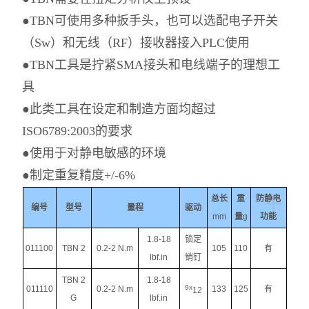
●TBN可使用多种扳手头，也可以选配电子开关
（Sw）和无线（RF）接收器接入PLC使用
●TBN工具是拧紧SMA接头和电线端子的理想工
具
●此类工具在设定和制造方面均超过
ISO6789:2003的要求
●使用于对静电敏感的环境
●制定重复精度+/-6%
+
总长
重
防静电
编号
型号
量程
驱动
mm
量
g
功能
1.8-18
锁定
011100
TBN 2
0.2-2 N.m
105
110
有
lbf.in
销钉
TBN 2
1.8-18
9x
011110
0.2-2 N.m
133
125
有
12
G
lbf.in