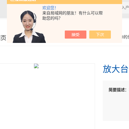
欢迎您！
来自局域网的朋友！有什么可以帮
助您的吗？
细页
你的
放大台
简要描述：