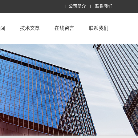
公司简介
联系我们
新闻
技术文章
在线留言
联系我们