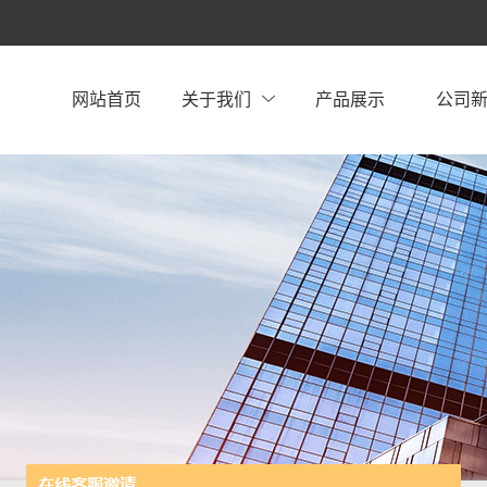
网站首页
关于我们
产品展示
公司