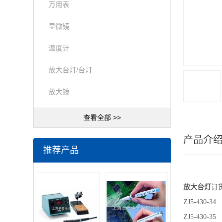
万用表
显微镜
温度计
放大台灯/台灯
放大镜
查看全部 >>
产品介
推荐产品
放大台灯
ZJ5-430-34
ZJ5-430-35