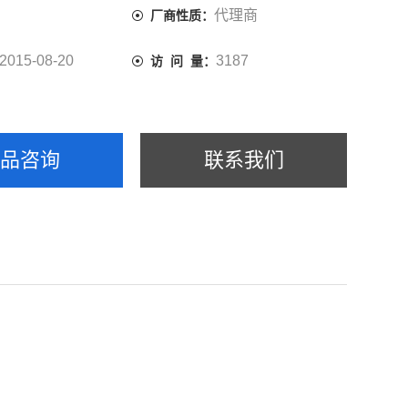
代理商
厂商性质：
2015-08-20
3187
访 问 量：
产品咨询
联系我们