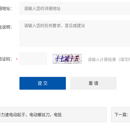
细地址：
充说明：
验证码：
请输入计算结果（填写
奇力速电动起子，电动螺丝刀，电批
下一篇