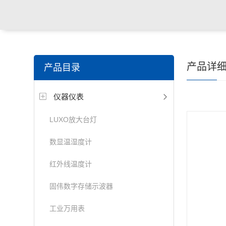
产品详
产品目录
仪器仪表
LUXO放大台灯
数显温湿度计
红外线温度计
固伟数字存储示波器
工业万用表