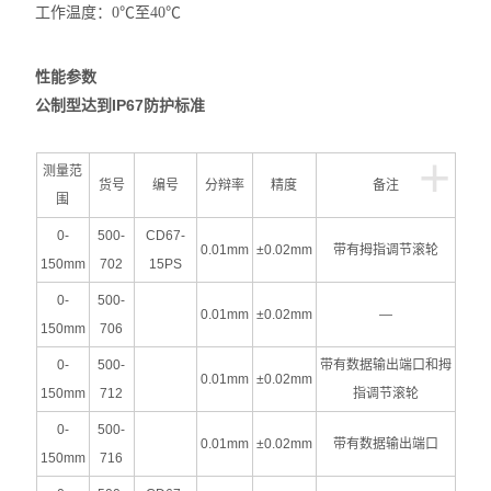
工作温度：0℃至40℃
性能参数
公制型
达到
IP67
防护标准
+
测量范
货号
编号
分辩率
精度
备注
围
0-
500-
CD67-
0.01mm
±0.02mm
带有拇指调节滚轮
150mm
702
15PS
0-
500-
0.01mm
±0.02mm
—
150mm
706
0-
500-
带有数据输出端口和拇
0.01mm
±0.02mm
150mm
712
指调节滚轮
0-
500-
0.01mm
±0.02mm
带有数据输出端口
150mm
716