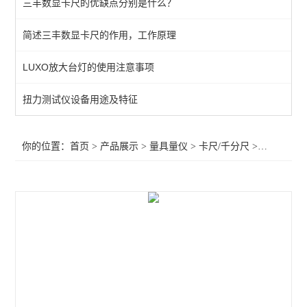
三丰数显卡尺的优缺点分别是什么？
带表高度尺
简述三丰数显卡尺的作用，工作原理
卡尺/千分尺
LUXO放大台灯的使用注意事项
水平尺
测量台
扭力测试仪设备用途及特征
角度尺
你的位置：
首页
>
产品展示
>
量具量仪
>
卡尺/千分尺
>日本三丰防冷却液卡尺/水防护卡尺
螺纹环规
塞规
量块
塞尺
磁性支架