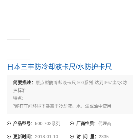
推拉力计
查看全部 >>
日本三丰防冷却液卡尺/水防护卡尺
简要描述：
原点型防冷却液卡尺 500系列-达到IP67尘/水防
护标准
特点:
?能在车间环境下暴露于冷却液、水、尘或油中使用
?易于使用，无需擦净尺子
?*的设计款式
500-702系列
代理商
产品型号：
厂商性质：
?一体化原点型测量系统
2018-01-10
2335
更新时间：
访 问 量：
?自动电源开/关