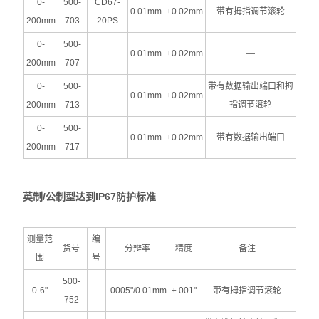
0-
500-
CD67-
0.01mm
±0.02mm
带有拇指调节滚轮
200mm
703
20PS
0-
500-
0.01mm
±0.02mm
—
200mm
707
0-
500-
带有数据输出端口和拇
0.01mm
±0.02mm
200mm
713
指调节滚轮
0-
500-
0.01mm
±0.02mm
带有数据输出端口
200mm
717
英制
/
公制型
达到
IP67
防护标准
测量范
编
货号
分辩率
精度
备注
围
号
500-
0-6"
.0005"/0.01mm
±.001"
带有拇指调节滚轮
752