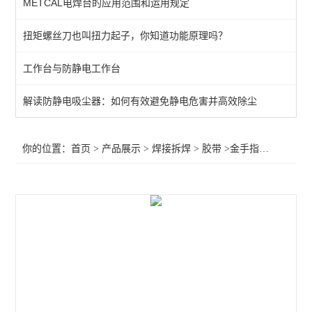
METCAL电焊台的应用范围和运用规定
QUICK吸烟仪
扭矩螺丝刀也叫扭力起子，你知道功能原理吗？
恒温热风机
工作台与防静电工作台
返修产品
电焊台
解读防静电吸尘器：如何有效避免静电危害并高效除尘
焊接辅助产品
你的位置：
首页
>
产品展示
>
焊接拆焊
>
胶带
>金手指胶带10MM
胶带
烙铁头
查看全部 >>