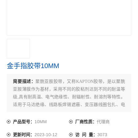
金手指胶带10MM
简要描述：
聚酰亚胺胶带，又称KAPTON胶带，是以聚酰
亚胺薄膜作为基材，采用不同的胶粘剂达到不同的耐温等
级,具有耐高温、电气绝缘性、耐辐射性、耐溶剂等特性。
适用于马达绝缘、线路板焊锡遮蔽、变压器线圈包扎、电
机线圈固定及外层绝缘等。
10MM
代理商
产品型号：
厂商性质：
2023-10-12
3073
更新时间：
访 问 量：