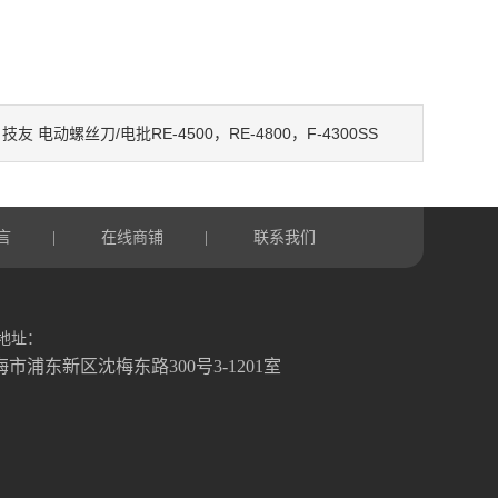
技友 电动螺丝刀/电批RE-4500，RE-4800，F-4300SS
：
言
在线商铺
联系我们
|
|
地址：
海市浦东新区沈梅东路300号3-1201室