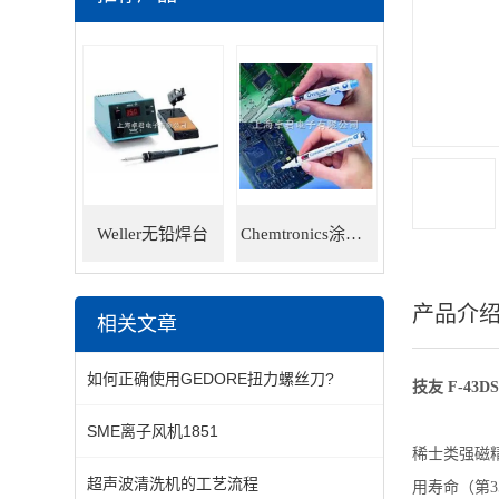
Weller无铅焊台
Chemtronics涂层笔
产品介
相关文章
如何正确使用GEDORE扭力螺丝刀?
技友 F-43D
SME离子风机1851
稀士类强磁
超声波清洗机的工艺流程
用寿命（第