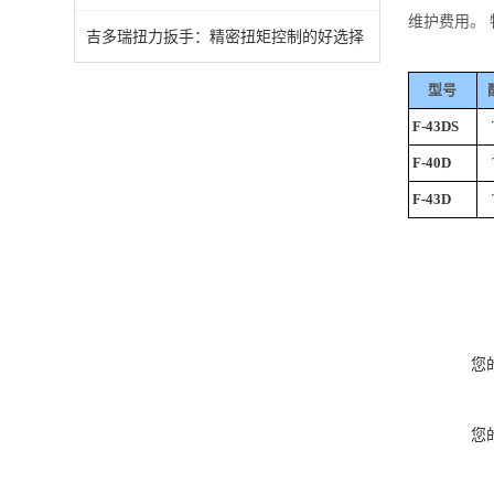
维护费用。
吉多瑞扭力扳手：精密扭矩控制的好选择
型号
F-43DS
F-40D
F-43D
您
您