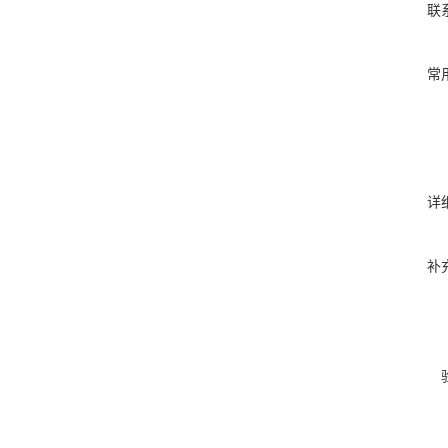
联
常
详
补