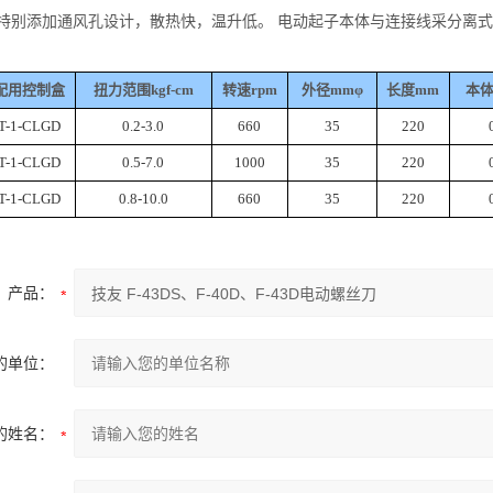
 特别添加通风孔设计，散热快，温升低。 电动起子本体与连接线采分离
配用控制盒
扭力范围kgf-cm
转速rpm
外径mmφ
长度mm
本体
T-1-CLGD
0.2-3.0
660
35
220
T-1-CLGD
0.5-7.0
1000
35
220
T-1-CLGD
0.8-10.0
660
35
220
产品：
的单位：
的姓名：