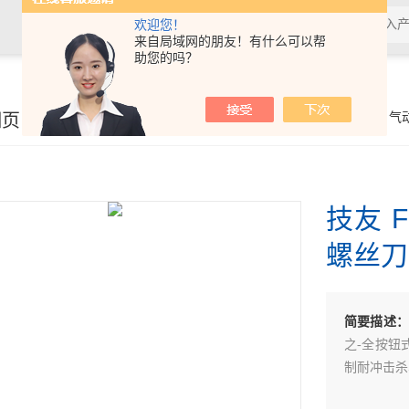
欢迎您！
来自局域网的朋友！有什么可以帮
助您的吗？
细页
你的位置：
首页
>
产品展示
>
电、气
技友 F
螺丝刀
简要描述：
之-全按钮
制耐冲击杀车