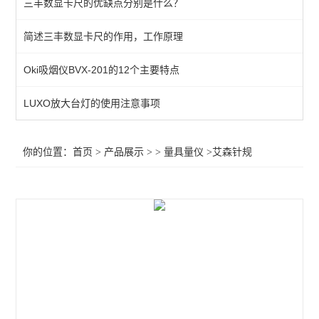
三丰数显卡尺的优缺点分别是什么？
带表高度尺
简述三丰数显卡尺的作用，工作原理
卡尺/千分尺
Oki吸烟仪BVX-201的12个主要特点
水平尺
测量台
LUXO放大台灯的使用注意事项
角度尺
你的位置：
首页
>
产品展示
> >
量具量仪
>艾森针规
螺纹环规
塞规
量块
塞尺
磁性支架