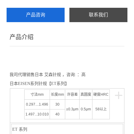
产品咨询
联系我们
产品介绍
我司代理销售日本
艾森针规 ，咨询: ：高
日本EISEN系列针规【ET系列】
+
寸法mm
长度mm
许容差
真圆度
硬度HRC
0.297....1.496
30
±0.3μm
0.5μm
58以上
1.497...10.010
40
ET 系列