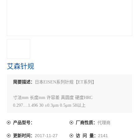
推拉力计
查看全部 >>
艾森针规
简要描述：
日本EISEN系列针规【ET系列】
寸法mm 长度mm 许容差 真圆度 硬度HRC
0.297....1.496 30 ±0.3μm 0.5μm 58以上
1.497...10.010 40
代理商
产品型号：
厂商性质：
2017-11-27
2141
更新时间：
访 问 量：