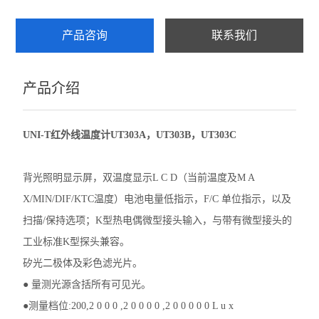
产品咨询
联系我们
产品介绍
UNI-T红外线温度计UT303A，UT303B，UT303C
背光照明显示屏，双温度显示L C D（当前温度及M A
X/MIN/DIF/KTC温度）电池电量低指示，F/C 单位指示，以及
扫描/保持选项；K型热电偶微型接头输入，与带有微型接头的
工业标准K型探头兼容。
矽光二极体及彩色滤光片。
● 量测光源含括所有可见光。
●测量档位:200,2 0 0 0 ,2 0 0 0 0 ,2 0 0 0 0 0 L u x