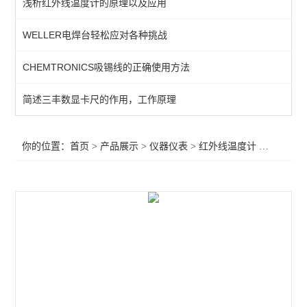
浅析红外线温度计的原理以及应用
数显温湿度计
WELLER电焊台轻松应对各种挑战
红外线温度计
CHEMTRONICS吸锡线的正确使用方法
固伟数字存储示波器
工业万用表
简述三丰数显卡尺的作用，工作原理
万用表
你的位置：
首页
>
产品展示
>
仪器仪表
>
红外线温度计
>UNI-T红外线温度计
显微镜
温度计
放大台灯/台灯
放大镜
查看全部 >>