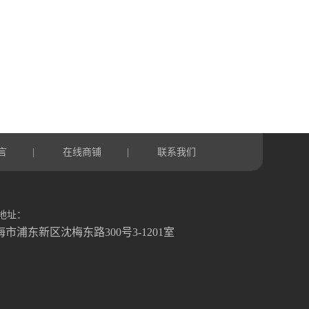
言
在线商铺
联系我们
|
|
地址：
海市浦东新区沈梅东路300号3-1201室