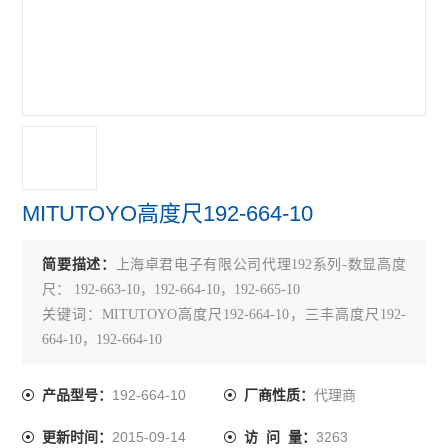
TECLOCK得乐
RIKEN理研
MARUI SEIKI丸井计器
VERTEX中国台湾
MEYER美国
MITUTOYO高度尺192-664-10
SK新泻
简要描述：
上海卓君电子有限公司代理192系列-数显高度
ELSEN爱森
尺： 192-663-10，192-664-10，192-665-10
佐藤SATO
关键词：MITUTOYO高度尺192-664-10，三丰高度尺192-
664-10，192-664-10
必佳PEAK
192-664-10
代理商
产品型号：
厂商性质：
瑞士TETKO
2015-09-14
3263
更新时间：
访 问 量：
横河YOKOGAWA