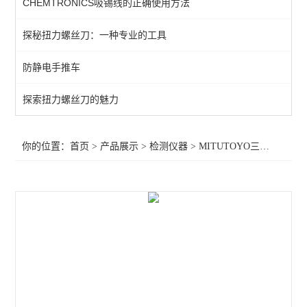
CHEMTRONICS吸锡线的正确使用方法
KANETEC高斯计
探秘扭力螺丝刀：一种专业的工具
SIMCO测试仪
防静电手推车
日本三丰千分表
MITUTOYO三丰
探索扭力螺丝刀的魅力
TESA瑞士
你的位置：
首页
>
产品展示
>
检测仪器
>
MITUTOYO三丰
>MITUT
SIMCO SSD
SIMCO KANETEC
LINE莱茵
PEACOCK尾崎
ASKER