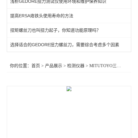
浅析GEDORE扭力测试仪使用环境和维护保养知识
KANETEC高斯计
提高ERSA烙铁头使用寿命的方法
SIMCO测试仪
扭矩螺丝刀也叫扭力起子，你知道功能原理吗？
日本三丰千分表
MITUTOYO三丰
选择适合的GEDORE扭力螺丝刀，需要综合考虑多个因素
TESA瑞士
你的位置：
首页
>
产品展示
>
检测仪器
>
MITUTOYO三丰
>MITU
SIMCO SSD
SIMCO KANETEC
LINE莱茵
PEACOCK尾崎
ASKER