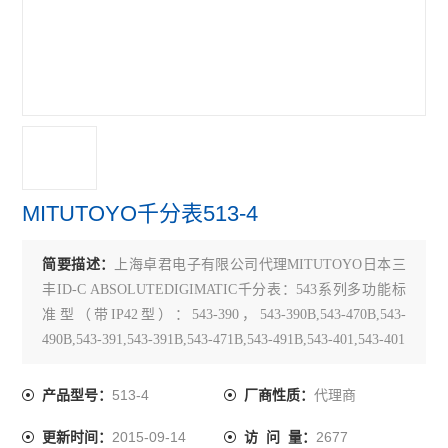
TECLOCK得乐
RIKEN理研
MARUI SEIKI丸井计器
VERTEX中国台湾
MEYER美国
MITUTOYO千分表513-4
SK新泻
简要描述：
上海卓君电子有限公司代理MITUTOYO日本三
ELSEN爱森
丰ID-C ABSOLUTEDIGIMATIC千分表：543系列多功能标
佐藤SATO
准型（带IP42型）：543-390，543-390B,543-470B,543-
490B,543-391,543-391B,543-471B,543-491B,543-401,543-401
必佳PEAK
关键词：MITUTOYO千分表513-454E，三丰千分表513-
454E，513-4
513-4
代理商
产品型号：
厂商性质：
瑞士TETKO
2015-09-14
2677
更新时间：
访 问 量：
横河YOKOGAWA